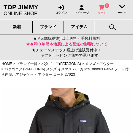
TOP JIMMY
0
ONLINE SHOP
ログイン
マイページ
カート
新着
ブランド
アイテム
★￥5,000(税抜) 以上送料・手数料無料
★令和８年熊本地震による配送の影響について
★チェーンステッチ裾上げ通販受付中！
ギフトラッピング無料で承ります
HOME
ブランド一覧
パタゴニア(PATAGONIA)
メンズ
アウター
パタゴニア (PATAGONIA) メンズ イスマス パーカ M's Isthmus Parka フード付
き内側ボアジャケット アウター コート 27023