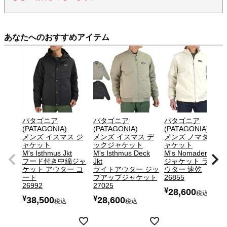
あなたへのおすすめアイテム
パタゴニア
パタゴニア
パタゴニア
(PATAGONIA)
(PATAGONIA)
(PATAGONIA)
メンズ イスマス ジ
メンズ イスマス デ
メンズ ノマダー ジ
ャケット
ックジャケット
ャケット
M's Isthmus Jkt
M's Isthmus Deck
M's Nomader Jkt
フード付き中綿ジャ
Jkt
ジャケット ライト
ケット アウター コ
ライトアウター ジッ
ウター 速乾
ート
プアップジャケット
26855
26992
27025
¥
28,600
税込
¥
¥
38,500
28,600
税込
税込