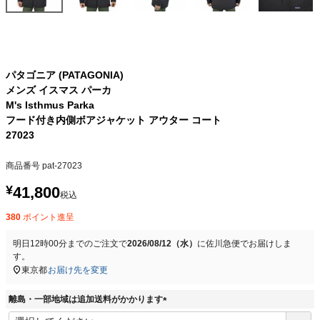
パタゴニア (PATAGONIA)
メンズ イスマス パーカ
M's Isthmus Parka
フード付き内側ボアジャケット アウター コート
27023
商品番号
pat-27023
¥
41,800
税込
380
ポイント進呈
明日
12時00分
までのご注文で
2026/08/12（水）
に
佐川急便
でお届けしま
す。
東京都
お届け先を変更
離島・一部地域は追加送料がかかります
(