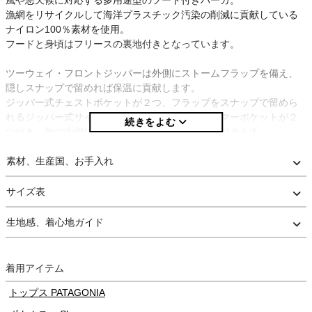
風や悪天候に対応する多用途型のフード付きパーカ。
漁網をリサイクルして海洋プラスチック汚染の削減に貢献している
ナイロン100％素材を使用。
フードと身頃はフリースの裏地付きとなっています。
ツーウェイ・フロントジッパーは外側にストームフラップを備え、
隠しスナップで留めれば保温に貢献します。
ジッパー式チェストポケットが２つ、フラップをスナップで留めら
れるジッパー式サイドエントリー型ハンドウォーマーポケットが２
つ付き、胸の内側にもジッパー式ポケットが１つ付きます。
袖口はスナップ留めで調節が可能です。
素材、生産国、お手入れ
労働者の安定した賃金、健康と安全を促進するフェアトレードサー
ティファイド縫製を採用しており、人と環境に優しい商品です。
サイズ表
※当店は正規取扱店です。安心してお買い求め下さい。
生地感、着心地ガイド
着用アイテム
トップス PATAGONIA