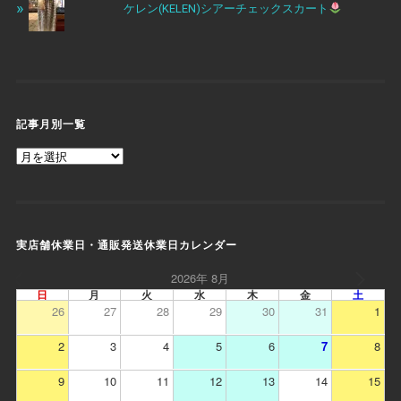
ケレン(KELEN)シアーチェックスカート
記事月別一覧
実店舗休業日・通販発送休業日カレンダー
2026年 8月
日
月
火
水
木
金
土
26
27
28
29
30
31
1
2
3
4
5
6
7
8
9
10
11
12
13
14
15