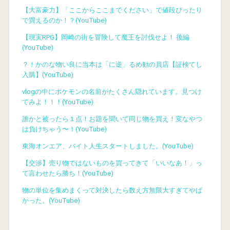
【大富豪力】「ここからここまでください」で値段ぴったり
で買えるのか！？(YouTube)
【現実RPG】岡崎の街を冒険して魔王を討伐せよ！ 後編
(YouTube)
？！かのな物い良に当本は「に逆」るめ勧の員店【証検てし
入購】(YouTube)
vlogの中にポケモンの名前がたくさん隠れています。見つけ
てみよ！！！(YouTube)
誰かと被ったら１点！お題を聞いて同じ物を買え！変なやつ
は負けちゃう〜！(YouTube)
東海オンエア、バイト人生スタートしました。(YouTube)
【交渉】売り物ではないものを買ってきて「いいなあ！」っ
て言わせたら勝ち！(YouTube)
物の単位を集めまくって対決したら数え方無限大すぎてやば
かった。(YouTube)