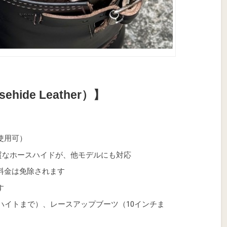
hide Leather）】
使用可）
る上質なホースハイドが、他モデルにも対応
料金は免除されます
す
ハイトまで）、レースアップブーツ（10インチま