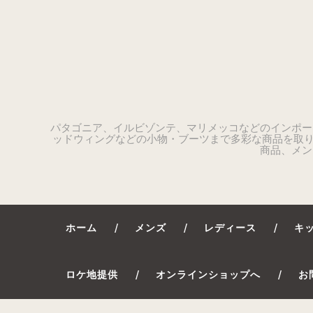
パタゴニア、イルビゾンテ、マリメッコなどのインポー
ッドウィングなどの小物・ブーツまで多彩な商品を取り
商品、メン
ホーム
メンズ
レディース
キ
ロケ地提供
オンラインショップへ
お