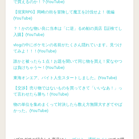
で買えるのか！？(YouTube)
【現実RPG】岡崎の街を冒険して魔王を討伐せよ！ 後編
(YouTube)
？！かのな物い良に当本は「に逆」るめ勧の員店【証検てし
入購】(YouTube)
vlogの中にポケモンの名前がたくさん隠れています。見つけ
てみよ！！！(YouTube)
誰かと被ったら１点！お題を聞いて同じ物を買え！変なやつ
は負けちゃう〜！(YouTube)
東海オンエア、バイト人生スタートしました。(YouTube)
【交渉】売り物ではないものを買ってきて「いいなあ！」っ
て言わせたら勝ち！(YouTube)
物の単位を集めまくって対決したら数え方無限大すぎてやば
かった。(YouTube)