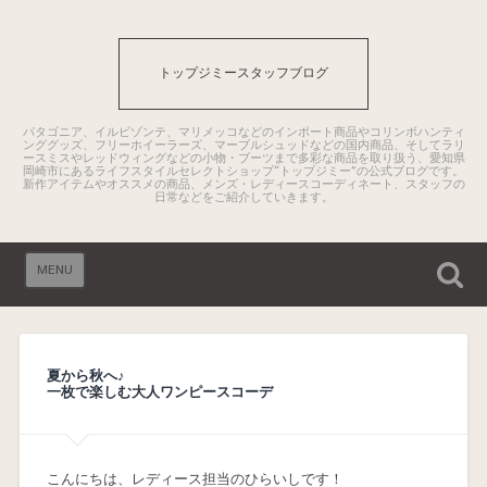
トップジミースタッフブログ
パタゴニア、イルビゾンテ、マリメッコなどのインポート商品やコリンボハンティ
ンググッズ、フリーホイーラーズ、マーブルシュッドなどの国内商品、そしてラリ
ースミスやレッドウィングなどの小物・ブーツまで多彩な商品を取り扱う、愛知県
岡崎市にあるライフスタイルセレクトショップ“トップジミー”の公式ブログです。
新作アイテムやオススメの商品、メンズ・レディースコーディネート、スタッフの
日常などをご紹介していきます。
MENU
夏から秋へ♪
一枚で楽しむ大人ワンピースコーデ
こんにちは、レディース担当のひらいしです！