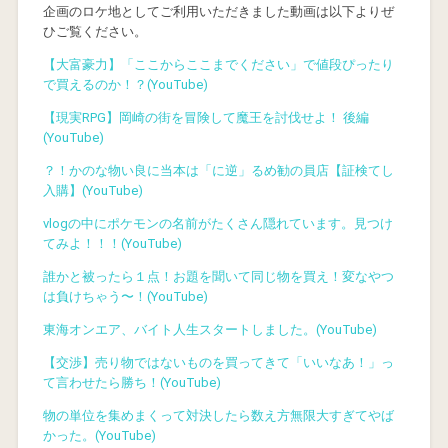
企画のロケ地としてご利用いただきました動画は以下よりぜ
ひご覧ください。
【大富豪力】「ここからここまでください」で値段ぴったり
で買えるのか！？(YouTube)
【現実RPG】岡崎の街を冒険して魔王を討伐せよ！ 後編
(YouTube)
？！かのな物い良に当本は「に逆」るめ勧の員店【証検てし
入購】(YouTube)
vlogの中にポケモンの名前がたくさん隠れています。見つけ
てみよ！！！(YouTube)
誰かと被ったら１点！お題を聞いて同じ物を買え！変なやつ
は負けちゃう〜！(YouTube)
東海オンエア、バイト人生スタートしました。(YouTube)
【交渉】売り物ではないものを買ってきて「いいなあ！」っ
て言わせたら勝ち！(YouTube)
物の単位を集めまくって対決したら数え方無限大すぎてやば
かった。(YouTube)