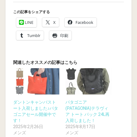
この記事をシェアする
LINE
X
Facebook
Tumblr
印刷
ダントンキャンバスト
パタゴニア
ート入荷しました♪パタ
(PATAGONIA)テラヴィ
ゴニアセール開催中で
ア トート パック 24L再
す！
入荷しました！
2025年2月26日
2025年8月17日
メンズ
メンズ