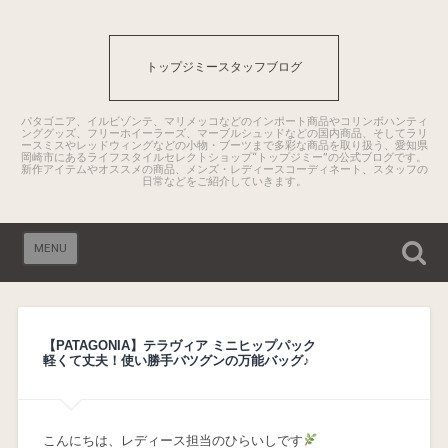
トップジミースタッフブログ
パタゴニア、イルビゾンテ、マリメッコなどのインポート商品やコリンボハンティ
ンググッズ、フリーホイーラーズ、マーブルシュッドなどの国内商品、そしてラリ
ースミスやレッドウィングなどの小物・ブーツまで多彩な商品を取り扱う、愛知県
岡崎市にあるライフスタイルセレクトショップ“トップジミー”の公式ブログです。
新作アイテムやオススメの商品、メンズ・レディースコーディネート、スタッフの
日常などをご紹介していきます。
MENU
【PATAGONIA】テラヴィア ミニヒップパック
軽くて丈夫！使い勝手バツグンの万能バッグ♪
こんにちは、レディース担当のひらいしです