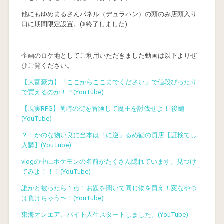
他にもゆめまるさんパネル（デュラハン）の頭のみ店頭入り
口に期間限定設置。(※終了しました)
企画のロケ地としてご利用いただきました動画は以下よりぜ
ひご覧ください。
【大富豪力】「ここからここまでください」で値段ぴったり
で買えるのか！？(YouTube)
【現実RPG】岡崎の街を冒険して魔王を討伐せよ！ 後編
(YouTube)
？！かのな物い良に当本は「に逆」るめ勧の員店【証検てし
入購】(YouTube)
vlogの中にポケモンの名前がたくさん隠れています。見つけ
てみよ！！！(YouTube)
誰かと被ったら１点！お題を聞いて同じ物を買え！変なやつ
は負けちゃう〜！(YouTube)
東海オンエア、バイト人生スタートしました。(YouTube)