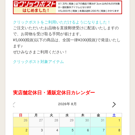
クリックポストをご利用いただけるようになりました！
ご注文いただいたお品物を直接郵便受けに配送いたしますの
で、お荷物を受け取る手間が省けます。
¥5,000(税抜)以下の商品は、全国一律¥200(税抜)で発送いたし
ます♪
ぜひみなさまご利用ください！
クリックポスト対象アイテム
実店舗定休日・通販定休日カレンダー
2026年 8月
日
月
火
水
木
金
土
26
27
28
29
30
31
1
2
3
4
5
6
7
8