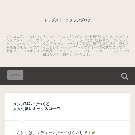
トップジミースタッフブログ
パタゴニア、イルビゾンテ、マリメッコなどのインポート商品やコリンボハンティ
ンググッズ、フリーホイーラーズ、マーブルシュッドなどの国内商品、そしてラリ
ースミスやレッドウィングなどの小物・ブーツまで多彩な商品を取り扱う、愛知県
岡崎市にあるライフスタイルセレクトショップ“トップジミー”の公式ブログです。
新作アイテムやオススメの商品、メンズ・レディースコーディネート、スタッフの
日常などをご紹介していきます。
MENU
メンズMA-1でつくる
大人可愛いミックスコーデ♪
こんにちは、レディース担当のひらいしです