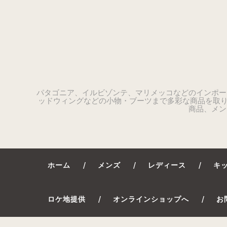
パタゴニア、イルビゾンテ、マリメッコなどのインポー
ッドウィングなどの小物・ブーツまで多彩な商品を取り
商品、メン
ホーム
メンズ
レディース
キ
ロケ地提供
オンラインショップへ
お