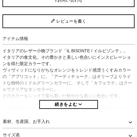
お問い合わせ
レビューを書く
アイテム情報
イタリアのレザー小物ブランド「IL BISONTE / イルビゾンテ」。
イタリアの食文化。その豊かさと美しい色合いにインスピレーショ
ンを得た限定カラーです。
ヴィヴィッドになりがちなオレンジをトレンド感漂うくすみカラー
の「アプリコット」に。「アーティチョーク」はオリーブよりライ
トな独特のミドルグリーンカラーに。 そして「カフェラテ」はクー
ルでクリアなタンカラーに。
どのカラーもシックで落ち着いた軽やかな美しい色合いです。
上質なカーフスキンで仕立てられた、台形型のショルダーバッグ。
お財布や鍵など必要な物はしっかり入る、マチのあるデザイン。
ショルダーは調節が可能。フロントにはブランドロゴが型押しされ
素材、生産国、お手入れ
ています。
使い込むほどにレザーの色合いや風合いが感じられるイルビゾン
サイズ表