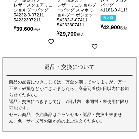
グ 限定カラー
グ 限定カラー
レザー クロスボデ
レザースクエアミニ
レザーミニショルダ
バッグ
ショルダーバッグ
ーバッグ スマホ シ
41181-9 411819
54232-3-07211
ョルダー ポシェット
再入荷
54232307211
54232-3-07411
54232307411
¥
42,900
¥
39,600
税込
税込
¥
29,700
税込
返品・交換について
商品の品質につきましては、万全を期しておりますが、万一
不良・破損などがございましたら、商品到着後5日以内にお知
らせください。
返品・交換につきましては、7日以内、未開封・未使用に限り
可能です。
セール商品、予約商品はキャンセル・返品・交換出来ませ
ん。色・サイズ等お確かめの上ご注文ください。