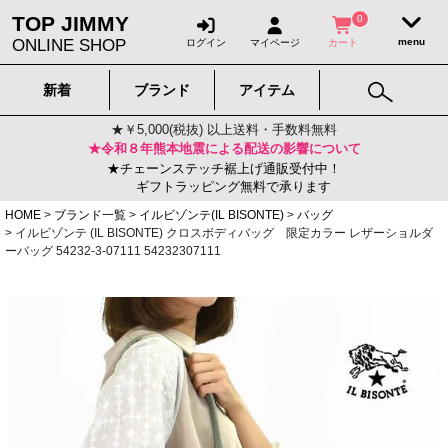
TOP JIMMY
0
ONLINE SHOP
ログイン
マイページ
カート
新着
ブランド
アイテム
★￥5,000(税抜) 以上送料・手数料無料
★令和８年熊本地震による配送の影響について
★チェーンステッチ裾上げ通販受付中！
ギフトラッピング無料で承ります
HOME
ブランド一覧
イルビゾンテ(IL BISONTE)
バッグ
イルビゾンテ (IL BISONTE) クロスボディバッグ 限定カラー レザーショルダ
ーバッグ 54232-3-07111 54232307111