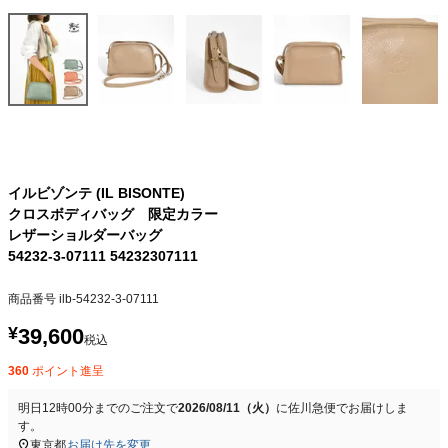
イルビゾンテ (IL BISONTE)
クロスボディバッグ 限定カラー
レザーショルダーバッグ
54232-3-07111 54232307111
商品番号
ilb-54232-3-07111
¥
39,600
税込
360
ポイント進呈
明日
12時00分
までのご注文で
2026/08/11（火）
に
佐川急便
でお届けしま
す。
東京都
お届け先を変更