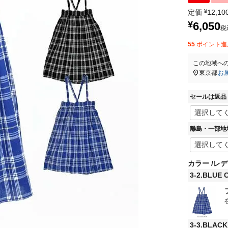
定価
¥
12,10
¥
6,050
税
55
ポイント進
この地域へ
東京都
お
セールは返品
離島・一部地
カラー
レデ
3-2.BLUE 
3-3.BLAC