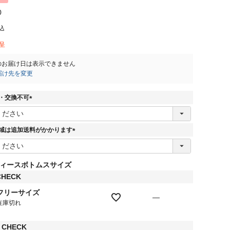
0
込
呈
のお届け日は表示できません
届け先を変更
・交換不可
(
必
須
域は追加送料がかかります
)
(
必
須
ィースボトムスサイズ
)
CHECK
フリーサイズ
—
在庫切れ
K CHECK