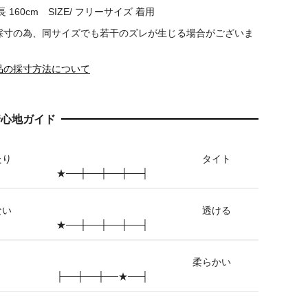
 160cm SIZE/ フリーサイズ 着用
採寸の為、同サイズでも若干のズレが生じる場合がございま
品の採寸方法について
着心地ガイド
たり
タイト
★──┼──┼──┼──┤
ない
透ける
★──┼──┼──┼──┤
柔らかい
├──┼──┼──★──┤