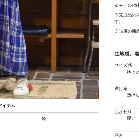
※モデル/身長
※完成品の
す。
※当店の商
生地感、
サイズ感
ゆっ
透け感
透け
アイテム
肌ざわり
硬い
靴
厚さ