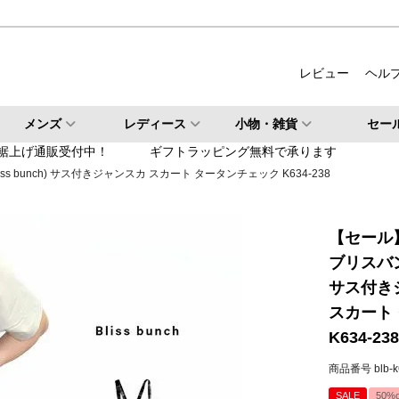
ルバー
柄・その他
レビュー
ヘル
検索
メンズ
レディース
小物・雑貨
セー
検索
裾上げ通販受付中！
ギフトラッピング無料で承ります
ss bunch) サス付きジャンスカ スカート タータンチェック K634-238
【セール
ブリスバンチ
サス付き
スカート
K634-238
商品番号
blb-
SALE
50%o