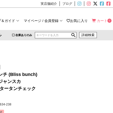
実店舗紹介
ブログ
プ＆ガイド
マイページ / 会員登録
お気に入り
カート
0
ル
詳細検索
在庫ありのみ
】
 (Bliss bunch)
ジャンスカ
 タータンチェック
k634-238
ff