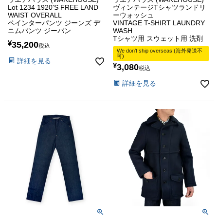
Lot 1234 1920'S FREE LAND
ヴィンテージTシャツランドリ
WAIST OVERALL
ーウォッシュ
ペインターパンツ ジーンズ デ
VINTAGE T-SHIRT LAUNDRY
ニムパンツ ジーパン
WASH
Tシャツ用 スウェット用 洗剤
¥
35,200
税込
We don’t ship overseas.(海外発送不
可)
詳細を見る
¥
3,080
税込
詳細を見る