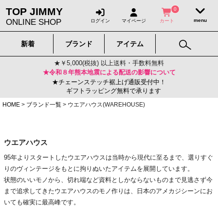
TOP JIMMY
0
ONLINE SHOP
ログイン
マイページ
カート
新着
ブランド
アイテム
★￥5,000(税抜) 以上送料・手数料無料
★令和８年熊本地震による配送の影響について
★チェーンステッチ裾上げ通販受付中！
ギフトラッピング無料で承ります
HOME
ブランド一覧
ウエアハウス(WAREHOUSE)
ウエアハウス
95年よりスタートしたウエアハウスは当時から現代に至るまで、選りすぐ
りのヴィンテージをもとに拘りぬいたアイテムを展開しています。
状態のいいモノから、切れ端など資料としかならないものまで見逃さず今
まで追求してきたウエアハウスのモノ作りは、日本のアメカジシーンにお
いても確実に最高峰です。