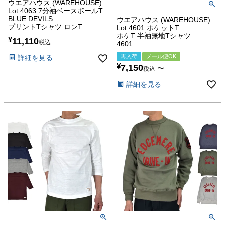
ウエアハウス (WAREHOUSE)
Lot 4063 7分袖ベースボールT
BLUE DEVILS
ウエアハウス (WAREHOUSE)
プリントTシャツ ロンT
Lot 4601 ポケットT
ポケT 半袖無地Tシャツ
¥
11,110
税込
4601
再入荷
メール便OK
詳細を見る
¥
7,150
〜
税込
詳細を見る