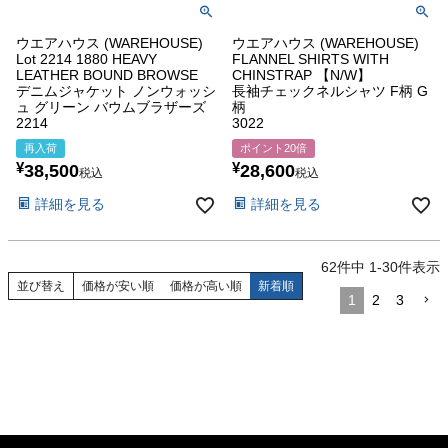
ウエアハウス (WAREHOUSE)
ウエアハウス (WAREHOUSE)
Lot 2214 1880 HEAVY
FLANNEL SHIRTS WITH
LEATHER BOUND BROWSE
CHINSTRAP 【N/W】
デニムジャケット ノンウォッシ
長袖チェックネルシャツ F柄 G
ュ グリーン バウムブラザーズ
柄
2214
3022
再入荷
ポイント20倍
¥
¥
38,500
28,600
税込
税込
詳細を見る
詳細を見る
62
件中
1
-
30
件表示
並び替え
価格が安い順
価格が高い順
新着順
1
2
3