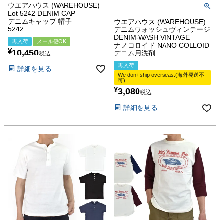
ウエアハウス (WAREHOUSE)
Lot 5242 DENIM CAP
デニムキャップ 帽子
ウエアハウス (WAREHOUSE)
5242
デニムウォッシュヴィンテージ
DENIM-WASH VINTAGE
再入荷
メール便OK
ナノコロイド NANO COLLOID
¥
10,450
デニム用洗剤
税込
再入荷
詳細を見る
We don’t ship overseas.(海外発送不
可)
¥
3,080
税込
詳細を見る