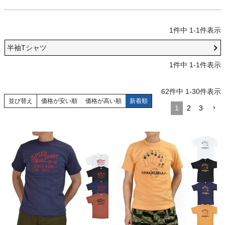
1
件中
1
-
1
件表示
半袖Tシャツ
1
件中
1
-
1
件表示
62
件中
1
-
30
件表示
並び替え
価格が安い順
価格が高い順
新着順
1
2
3