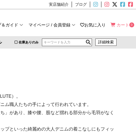
実店舗紹介
ブログ
プ＆ガイド
マイページ / 会員登録
お気に入り
カート
0
ル
詳細検索
在庫ありのみ
UTE）。
デニム職人たちの手によって行われています。
立ち」があり、膝や腰、股など摺れる部分から毛羽がなく
アップといった綺麗めの大人デニムの着こなしにもフィッ