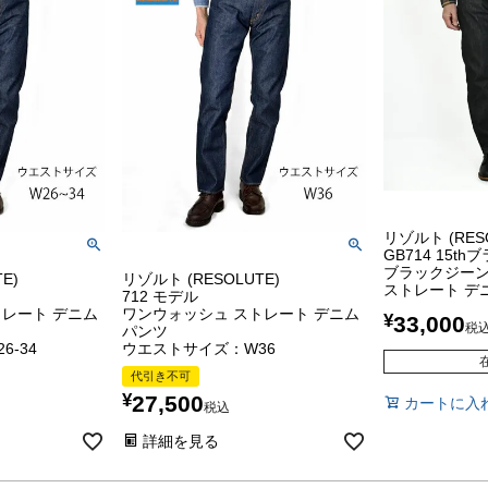
リゾルト (RES
GB714 15t
ブラックジーン
E)
リゾルト (RESOLUTE)
ストレート デ
712 モデル
トレート デニム
ワンウォッシュ ストレート デニム
¥
33,000
税
パンツ
-34
ウエストサイズ：W36
代引き不可
¥
27,500
カートに入
税込
詳細を見る