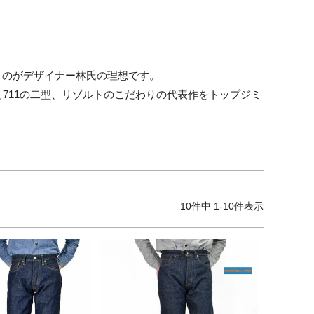
うのがデザイナー林氏の理想です。
0と711の二型、リゾルトのこだわりの代表作をトップジミ
10
件中
1
-
10
件表示