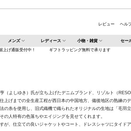
ルバー
柄・その他
レビュー
ヘル
検索
メンズ
レディース
小物・雑貨
セー
検索
裾上げ通販受付中！
ギフトラッピング無料で承ります
亨（よしゆき）氏が立ち上げたデニムブランド、リゾルト（RESOL
仕上げまでの全生産工程が西日本の中国地方、備後地区の熟練の
法の糸を使用し、旧式織機で織られたオリジナルの生地は「毛羽
その人特有の色落ちやエイジングを見せてくれます。
すが、仕立ての良いジャケットやコート、ドレスシャツにタイド