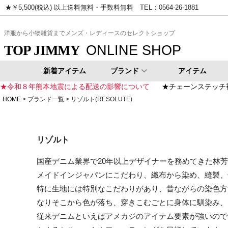
★￥5,500(税込) 以上送料無料・手数料無料 TEL：0564-26-1881
ピンク
イエロー
ゴールド
シ
洋服から小物雑貨までメンズ・レディースのセレクトショップ
ONLINE SHOP
TOP JIMMY
新着アイテム
ブランド
アイテム
★令和８年熊本地震による配送の影響について
★チェーンステッチ
HOME
ブランド一覧
リゾルト(RESOLUTE)
リゾルト
国産デニム業界で20年以上デザイナーを務めてきた林芳
メイドインジャパンにこだわり、織布から染め、縫製、
特に生地には特別なこだわりがあり、昔ながらの染色方
なりそこから色が落ち、穿きこむごとに身体に馴染み、
従来デニムといえばアメカジのアイテム要素が強いので