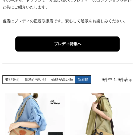
その中から、トップジミーが選び抜いたブレディーのコレクションを新作
と共にご紹介いたします。
当店はブレディの正規取扱店です。安心して通販をお楽しみください。
ブレディ特集へ
9
件中
1
-
9
件表示
並び替え
価格が安い順
価格が高い順
新着順