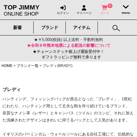
TOP JIMMY
0
ONLINE SHOP
ログイン
マイページ
カート
新着
ブランド
アイテム
★￥5,000(税抜) 以上送料・手数料無料
★令和８年熊本地震による配送の影響について
★チェーンステッチ裾上げ通販受付中！
ギフトラッピング無料で承ります
HOME
ブランド一覧
ブレディ(BRADY)
ブレディ
ハンティング、フィッシングバッグが原点となった「ブレディ」、1世紀
にわたり、ハンティング用として丈夫な鞄を作り続けているブランド。
良質なナメシ革（レザー）とキャンバス（ツイル）のコンビ、それに加え
た洗練されたデザインはきれいに持てるバッグとして人気があります。
イギリスのバーミンガム・ウォールソールにある自社工場にて、伝統的な