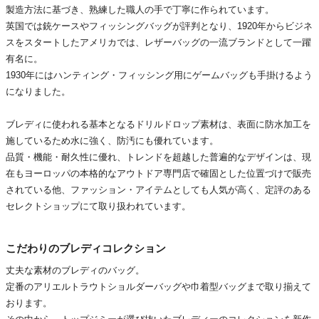
製造方法に基づき、熟練した職人の手で丁寧に作られています。
英国では銃ケースやフィッシングバッグが評判となり、1920年からビジネ
スをスタートしたアメリカでは、レザーバッグの一流ブランドとして一躍
有名に。
1930年にはハンティング・フィッシング用にゲームバッグも手掛けるよう
になりました。
ブレディに使われる基本となるドリルドロップ素材は、表面に防水加工を
施しているため水に強く、防汚にも優れています。
品質・機能・耐久性に優れ、トレンドを超越した普遍的なデザインは、現
在もヨーロッパの本格的なアウトドア専門店で確固とした位置づけで販売
されている他、ファッション・アイテムとしても人気が高く、定評のある
セレクトショップにて取り扱われています。
こだわりのブレディコレクション
丈夫な素材のブレディのバッグ。
定番のアリエルトラウトショルダーバッグや巾着型バッグまで取り揃えて
おります。