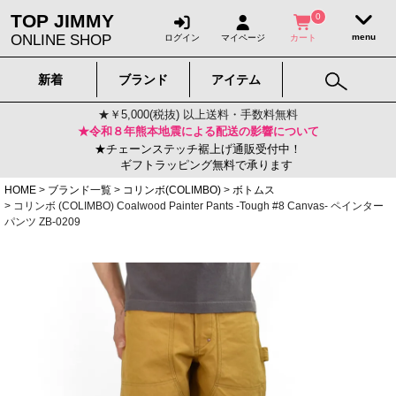
TOP JIMMY
0
ONLINE SHOP
ログイン
マイページ
カート
新着
ブランド
アイテム
★￥5,000(税抜) 以上送料・手数料無料
★令和８年熊本地震による配送の影響について
★チェーンステッチ裾上げ通販受付中！
ギフトラッピング無料で承ります
HOME
ブランド一覧
コリンボ(COLIMBO)
ボトムス
コリンボ (COLIMBO) Coalwood Painter Pants -Tough #8 Canvas- ペインター
パンツ ZB-0209