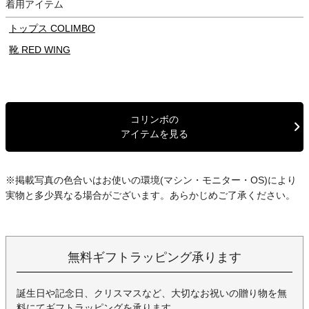
着用アイテム
ファスナー下やダブルニー部分、ヒップポケット上をUFOリベット
で補強するなどタフな仕様です。
トップス COLIMBO
ヴィンテージワークウェアの雰囲気を色濃く残しながらも、現代の
靴 RED WING
着こなしに取り入れやすいシルエットに仕上げられているのも魅
力。
ややゆとりのある穿き心地と無骨なルックスを兼ね備えた、
COLIMBOらしい存在感のあるペインターパンツです。
コリンボの
※当店で裾上げを行う場合は、オリジナルの仕様に近いシングルス
アイテムを見る
テッチ2本で仕上げます。
※掲載写真の色合いはお使いの環境(マシン・モニター・OS)により
実物と多少異なる場合がございます。あらかじめご了承ください。
無料ギフトラッピング承ります
誕生日や記念日、クリスマスなど、大切なお祝いの贈り物を無
料にてギフトラッピングを承ります。