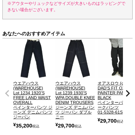
※アウターやリュックなどサイズが大きいものはラッピングで
きない場合がございます。
あなたへのおすすめアイテム
ウエアハウス
ウエアハウス
オアスロウ (orSlow
(WAREHOUSE)
(WAREHOUSE)
DAD’S FIT OXFOR
Lot 1234 1920'S
Lot 1239 1930'S
PAINTER PANTS
FREE LAND WAIST
WPA DOUBLE KNEE
BLACK
OVERALL
DENIM TROUSERS
ペインターパンツ 
ペインターパンツ ジ
ジーンズ デニムパン
ークパンツ
ーンズ デニムパンツ
ツ ジーパン ダブル
01-5328-61S
ジーパン
ニー
¥
29,700
税込
¥
¥
35,200
29,700
税込
税込