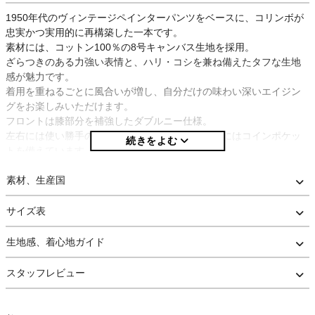
1950年代のヴィンテージペインターパンツをベースに、コリンボが
忠実かつ実用的に再構築した一本です。
素材には、コットン100％の8号キャンバス生地を採用。
ざらつきのある力強い表情と、ハリ・コシを兼ね備えたタフな生地
感が魅力です。
着用を重ねるごとに風合いが増し、自分だけの味わい深いエイジン
グをお楽しみいただけます。
フロントは膝部分を補強したダブルニー仕様。
左右には使い勝手の良いポケットを配置し、左側にはコインポケッ
トを備えています。
ヒップには大きめのポケットを採用。
さらに右ヒップポケット下にはツールポケットを2つ、左ヒップポケ
素材、生産国
ット脇にはハンマーループ、その下にはツールポケットを1つ備える
など、ペインターパンツならではの実用的なディテールが随所に盛
サイズ表
り込まれています。
フロント開閉はファスナー仕様で、ジッパーにはヴィンテージワー
生地感、着心地ガイド
クウェアでもおなじみのTALON No.5を採用。
トップボタンには黒塗りの鉄製タックボタンを使用し、「COLIMBO
スタッフレビュー
SANDY SD」の刻印が施されています。
サイドシームとインシーム、後ろ中心線などテンションのかかる部
分の縫製にはトリプルステッチを採用。