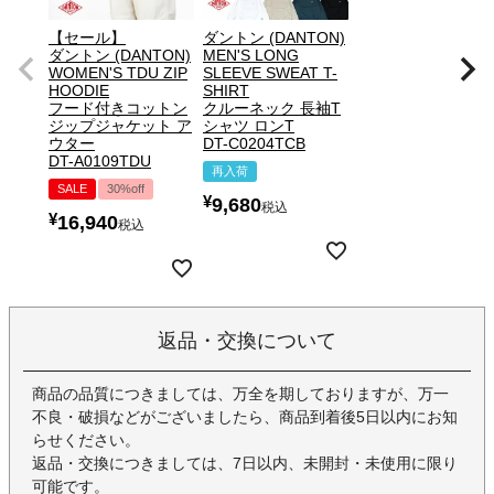
【セール】
ダントン (DANTON)
ダントン (DANTON)
MEN'S LONG
WOMEN'S TDU ZIP
SLEEVE SWEAT T-
HOODIE
SHIRT
フード付きコットン
クルーネック 長袖T
ジップジャケット ア
シャツ ロンT
ウター
DT-C0204TCB
DT-A0109TDU
再入荷
SALE
30%off
¥
9,680
税込
¥
16,940
税込
返品・交換について
商品の品質につきましては、万全を期しておりますが、万一
不良・破損などがございましたら、商品到着後5日以内にお知
らせください。
返品・交換につきましては、7日以内、未開封・未使用に限り
可能です。