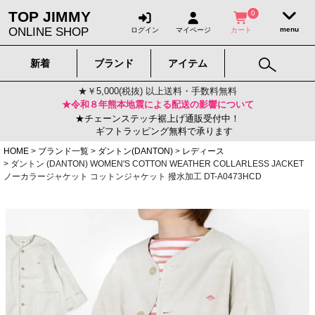
TOP JIMMY
0
ONLINE SHOP
ログイン
マイページ
カート
新着
ブランド
アイテム
★￥5,000(税抜) 以上送料・手数料無料
★令和８年熊本地震による配送の影響について
★チェーンステッチ裾上げ通販受付中！
ギフトラッピング無料で承ります
HOME
ブランド一覧
ダントン(DANTON)
レディース
ダントン (DANTON) WOMEN'S COTTON WEATHER COLLARLESS JACKET
ノーカラージャケット コットンジャケット 撥水加工 DT-A0473HCD