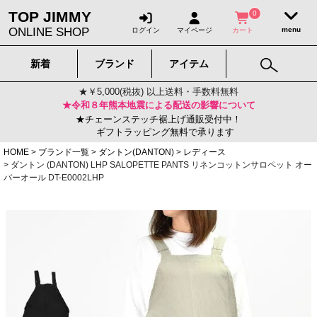
TOP JIMMY
0
ONLINE SHOP
ログイン
マイページ
カート
新着
ブランド
アイテム
★￥5,000(税抜) 以上送料・手数料無料
★令和８年熊本地震による配送の影響について
★チェーンステッチ裾上げ通販受付中！
ギフトラッピング無料で承ります
HOME
ブランド一覧
ダントン(DANTON)
レディース
ダントン (DANTON) LHP SALOPETTE PANTS リネンコットンサロペット オー
バーオール DT-E0002LHP