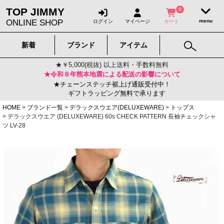
TOP JIMMY
0
ONLINE SHOP
ログイン
マイページ
カート
新着
ブランド
アイテム
★￥5,000(税抜) 以上送料・手数料無料
★令和８年熊本地震による配送の影響について
★チェーンステッチ裾上げ通販受付中！
ギフトラッピング無料で承ります
HOME
ブランド一覧
デラックスウエア(DELUXEWARE)
トップス
デラックスウエア (DELUXEWARE) 60s CHECK PATTERN 長袖チェックシャ
ツ LV-28