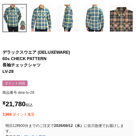
デラックスウエア (DELUXEWARE)
60s CHECK PATTERN
長袖チェックシャツ
LV-28
ポイント20倍
商品番号
dew-lv-28
¥
21,780
税込
3,960
ポイント進呈
明日
12時00分
までのご注文で
2026/08/12（水）
に
佐川急便
でお届けしま
す。