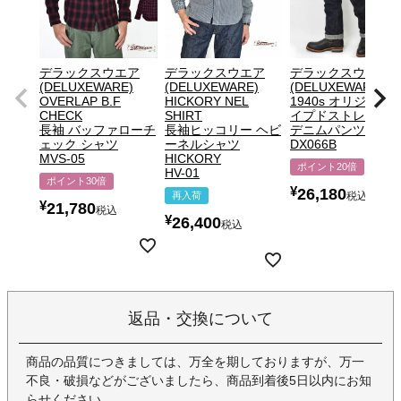
デラックスウエア
デラックスウエア
デラックスウエア
(DELUXEWARE)
(DELUXEWARE)
(DELUXEWARE)
OVERLAP B.F
HICKORY NEL
1940s オリジナル 
CHECK
SHIRT
イプドストレート
長袖 バッファローチ
長袖ヒッコリー ヘビ
デニムパンツ
ェック シャツ
ーネルシャツ
DX066B
MVS-05
HICKORY
ポイント20倍
HV-01
ポイント30倍
¥
26,180
再入荷
税込
¥
21,780
税込
¥
26,400
税込
返品・交換について
商品の品質につきましては、万全を期しておりますが、万一
不良・破損などがございましたら、商品到着後5日以内にお知
らせください。