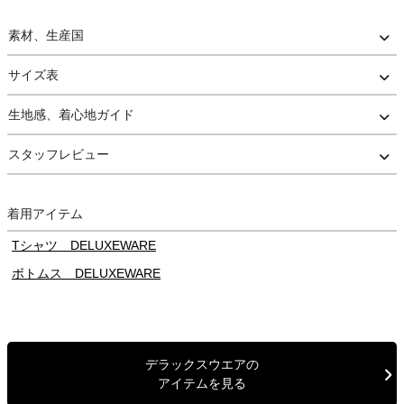
るごとにくすみという経年変化がみられます。
軽量かつ丈夫、風も水も通すので、夏は日除けとして、春や秋口は
素材、生産国
羽織りとして着用できる使い勝手のよいシャツです。
サイズ表
梱包には十分注意しておりますが、値札や箱の破損による返品・交
換はお受けしておりません。
生地感、着心地ガイド
あらかじめご理解・ご了承いただけますようお願いいたします。
スタッフレビュー
着用アイテム
Tシャツ DELUXEWARE
ボトムス DELUXEWARE
デラックスウエアの
アイテムを見る