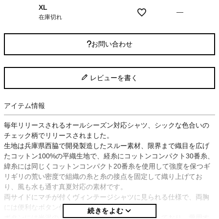
XL
—
在庫切れ
お問い合わせ
レビューを書く
アイテム情報
毎年リリースされるオールシーズン対応シャツ、シックな色合いの
チェック柄でリリースされました。
生地は兵庫県西脇で開発製造したスルー素材、限界まで織目を広げ
たコットン100%の平織生地で、経糸にコットンコンパクト30番糸、
緯糸には同じくコットンコンパクト20番糸を使用して強度を保つギ
リギリの荒い密度で組織の糸と糸の接点を固定して織り上げてお
り、風も水も通す真夏対応の素材です。
両サイドにマチが付くヴィンテージシャツに見られる仕様で、両胸
には便利なボタン付きのポケットが付きます。
ボタンには光沢のある削り出しの貝ボタンを使用しており、愛用す