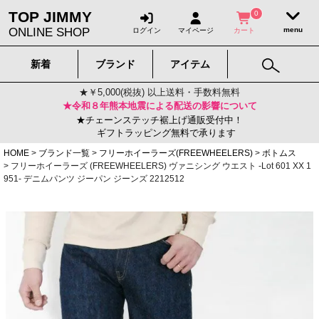
TOP JIMMY
0
ONLINE SHOP
ログイン
マイページ
カート
新着
ブランド
アイテム
★￥5,000(税抜) 以上送料・手数料無料
★令和８年熊本地震による配送の影響について
★チェーンステッチ裾上げ通販受付中！
ギフトラッピング無料で承ります
HOME
ブランド一覧
フリーホイーラーズ(FREEWHEELERS)
ボトムス
フリーホイーラーズ (FREEWHEELERS) ヴァニシング ウエスト -Lot 601 XX 1
951- デニムパンツ ジーパン ジーンズ 2212512