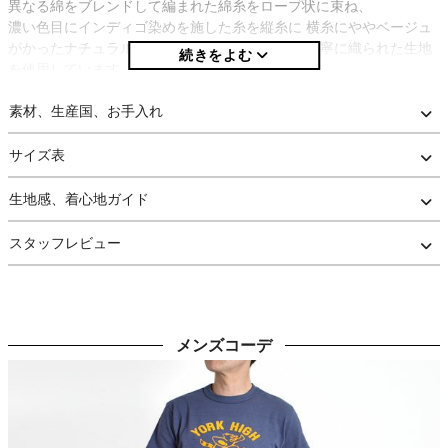
異なる綿をブレンドして編まれた綿糸をロープ状に束ね、
濃い色目にインディゴ染めを施した糸を縦糸に 横糸にややベージュ
がかったナチュラル糸を使用し、 旧式力織機で丁寧に織られた生地
を使用しています。
そのため表情豊かで自然な凹凸やムラ感があり セルビッチ（赤耳）
という特徴も得られています。
素材、生産国、お手入れ
縫製糸や各パーツにもフリーホイーラーズらしいこだわりがあり、
ステッチ糸は主に6番手と8番手の糸を織り交ぜて縫製されており こ
サイズ表
の時代によく見られる金茶の糸を多用しています。
フロントはボタンフライとなり、すべて鉄製で 表面にはくすんだイ
生地感、着心地ガイド
エローの錆び止め処理が施されています。
フロントボタンを止める足の部分には丸みを帯びたカパー（銅製）
スタッフレビュー
リベットを ヒップポケット裏の隠しリベットにはフラットな形状の
リベットを使用しており、 くすみという表情の経年変化が見られる
でしょう。
パッチにはややよれたヌメ革のような牛革レザーパッチを使用、 ピ
スタブはレーヨン製の両面刺繍でV.WESTのロゴが織り込まれていま
メンズコーデ
す。
股上がやや深く、腿部分はすっきりとした、裾にかけてやや細くな
る 50年代のヴィンテージを彷彿させるややテーパードしたシルエッ
トです。
糸を作る綿からパーツ、シルエットなど細部にまで 50年代後半のヴ