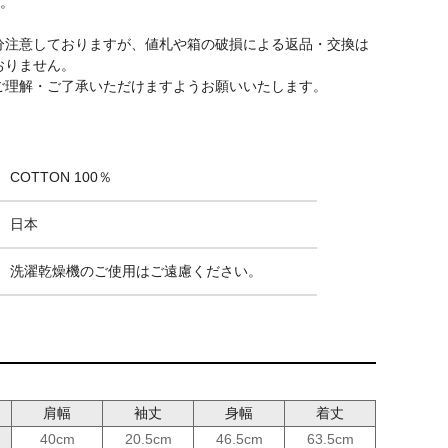
す。
分注意しておりますが、値札や箱の破損による返品・交換は
おりません。
ご理解・ご了承いただけますようお願いいたします。
COTTON 100％
日本
洗濯乾燥機のご使用はご遠慮ください。
肩幅
袖丈
身幅
着丈
40cm
20.5cm
46.5cm
63.5cm