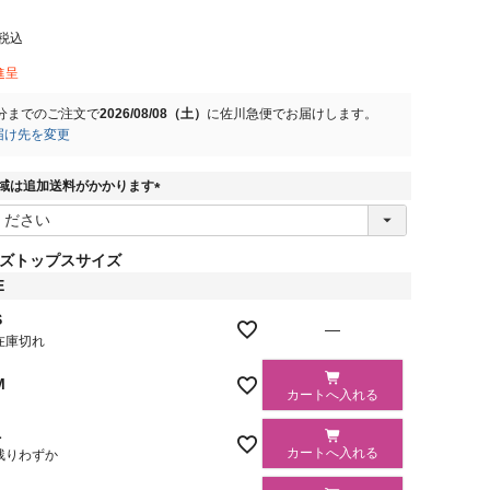
税込
進呈
分
までのご注文で
2026/08/08（土）
に
佐川急便
でお届けします。
届け先を変更
域は追加送料がかかります
(
必
須
ズトップスサイズ
)
E
S
—
在庫切れ
M
カートへ入れる
L
カートへ入れる
残りわずか