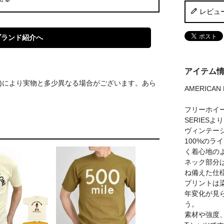
レビュ
ブランド紹介へ
アイテム
S)により実物と多少異なる場合がございます。あら
AMERICAN 
フリーホイー
SERIES
ヴィンテー
100%の
く着心地の
ネック部分
ね備えた仕
プリントは
年変化が見
う。
素材や強度