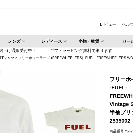
ルバー
柄・その他
レビュー
ヘル
検索
メンズ
レディース
小物・雑貨
セー
検索
裾上げ通販受付中！
ギフトラッピング無料で承ります
袖Tシャツ
フリーホイーラーズ (FREEWHEELERS) -FUEL- FREEWHEELERS WOVEN L
フリーホイ
-FUEL-
FREEWH
Vintage S
半袖プリ
2535002
商品番号
frw-