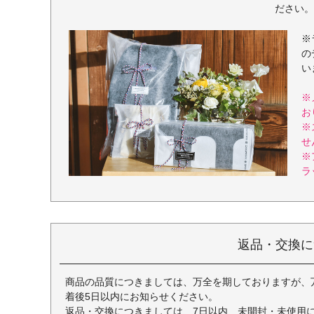
ださい。
※
の
い
※
お
※
せ
※
ラ
返品・交換に
商品の品質につきましては、万全を期しておりますが、
着後5日以内にお知らせください。
返品・交換につきましては、7日以内、未開封・未使用