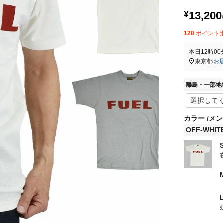
¥
13,200
120
ポイント
本日
12時00
東京都
お
離島・一部地
カラー
メン
OFF-WHIT