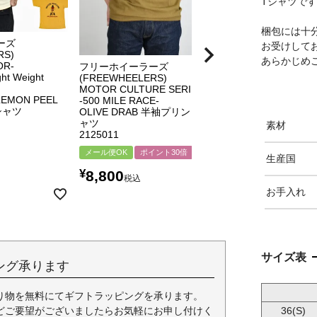
Tシャツで
梱包には十
ーズ
お受けして
RS)
あらかじめ
OR-
フリーホイーラーズ
ght Weight
(FREEWHEELERS)
MOTOR CULTURE SERIES
LEMON PEEL
-500 MILE RACE-
シャツ
OLIVE DRAB 半袖プリントTシ
ャツ
素材
2125011
メール便OK
ポイント30倍
生産国
¥
8,800
税込
お手入れ
サイズ表
ング承ります
り物を無料にてギフトラッピングを承ります。
36(S)
どご要望がございましたらお気軽にお申し付けく