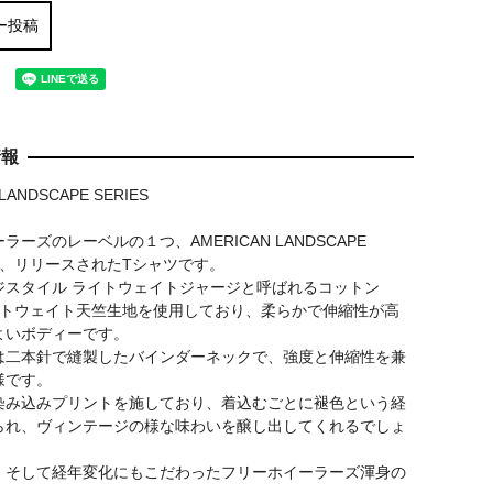
ー投稿
情報
LANDSCAPE SERIES
ラーズのレーベルの１つ、AMERICAN LANDSCAPE
より、リリースされたTシャツです。
ジスタイル ライトウェイトジャージと呼ばれるコットン
ライトウェイト天竺生地を使用しており、柔らかで伸縮性が高
よいボディーです。
は二本針で縫製したバインダーネックで、強度と伸縮性を兼
様です。
染み込みプリントを施しており、着込むごとに褪色という経
られ、ヴィンテージの様な味わいを醸し出してくれるでしょ
、そして経年変化にもこだわったフリーホイーラーズ渾身の