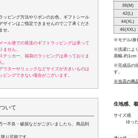
38(M)
42(L)
ラッピング方法やリボンのお色、ギフトシール
44(XL)
デザインはご指定できませんのでご了承くださ
46(XXL)
ませ。
※モデル/身長 
メール便での発送のギフトラッピングは承って
※洗濯によ
りません。
肩幅-約1cm 
ステッカー、福袋のラッピングは承っておりま
ん。
※完成品の
アウターやリュックなどサイズが大きいものは
す。
ッピングできない場合がございます。
※当店の商
生地感、
ついて
サイズ感
ゆっ
万一不良・破損などがございましたら、商品到
に限り可能です。