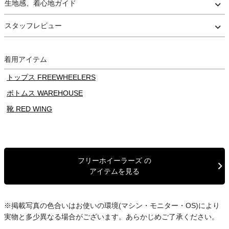
生地感、着心地ガイド
ボタンには、鉄製の月桂樹ワンスター刻印入りドーナツボタンを使
用。
スタッフレビュー
着込むことでキズやくすみ、錆びなどが現れ、ヴィンテージさなが
らの風合いへと育っていくのも魅力です。
着用アイテム
縫製には生成り色のステッチを使用し、一部にオリーブカラーのス
テッチを織り交ぜることで、ヴィンテージワークウェアらしい表情
トップス FREEWHEELERS
に仕上げています。
ボトムス WAREHOUSE
シルエットは、ややゆとりを持たせたボックス型。
着丈はやや長めに設定され、身幅やアームホール、袖周りにもゆと
靴 RED WING
りを持たせることで、動きやすく重ね着もしやすい実用的な仕上が
りとなっています。
さらに、左裾ポケット裏に縫い付けられたユニオンチケットなど、
フリーホイーラーズ の
細部に至るまでヴィンテージワークウェアのディテールを忠実に再
アイテムを見る
現。
FREEWHEELERSならではの高い再現性と作り込みを存分に感じら
れる一着です。⁡
※掲載写真の色合いはお使いの環境(マシン・モニター・OS)により
梱包には十分注意しておりますが、値札や箱の破損による返品・交
実物と多少異なる場合がございます。あらかじめご了承ください。
換はお受けしておりません。