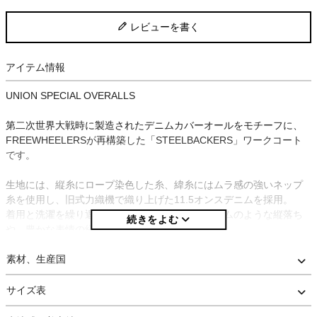
レビューを書く
アイテム情報
UNION SPECIAL OVERALLS
第二次世界大戦時に製造されたデニムカバーオールをモチーフに、
FREEWHEELERSが再構築した「STEELBACKERS」ワークコート
です。
生地には、縦糸にロープ染色した糸、緯糸にはムラ感の強いネップ
糸を使用し、旧式力織機で織り上げた11.5オンスデニムを採用。
着用と洗濯を繰り返すことで、ヴィンテージデニムのような縦落ち
や、豊かな表情の経年変化を楽しめます。
ディテールは大戦モデルらしく簡素化された仕様となっており、チ
素材、生産国
ンストラップを省略。
両裾にはやや大きめのパッチポケットを配置し、左胸下には 「THE
サイズ表
UNION SPECIAL OVERALLS CO.」 のネームタグが付きます。