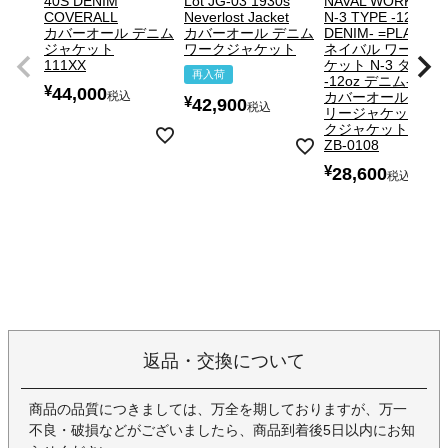
40S DENIM
Lot JG-03 1930s
NAVAL WORK JKT.
COVERALL
Neverlost Jacket
N-3 TYPE -12OZ
カバーオール デニム
カバーオール デニム
DENIM- =PLAIN=
ジャケット
ワークジャケット
ネイバル ワークジ
111XX
ケット N-3 タイプ
再入荷
-12oz デニム-
¥
44,000
税込
カバーオール ミリ
¥
42,900
税込
リージャケット ワ
クジャケット
ZB-0108
¥
28,600
税込
返品・交換について
商品の品質につきましては、万全を期しておりますが、万一
不良・破損などがございましたら、商品到着後5日以内にお知