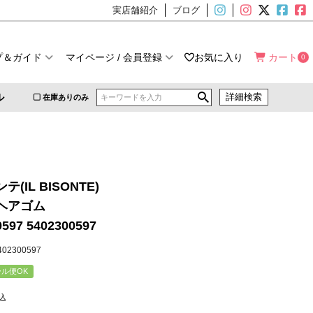
実店舗紹介
ブログ
プ＆ガイド
マイページ / 会員登録
お気に入り
カート
0
ル
詳細検索
在庫ありのみ
(IL BISONTE)
ヘアゴム
0597 5402300597
5402300597
ル便OK
込