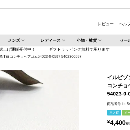
ルバー
柄・その他
レビュー
ヘル
検索
メンズ
レディース
小物・雑貨
セー
検索
裾上げ通販受付中！
ギフトラッピング無料で承ります
NTE) コンチョヘアゴム54023-0-0597 5402300597
イルビゾンテ
コンチョ
54023-0-
商品番号
ilb-
再入荷
メー
¥
4,400
税