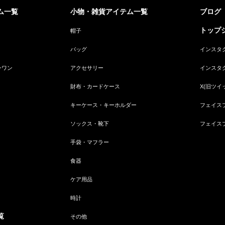
ム一覧
小物・雑貨アイテム一覧
ブログ
トップジ
帽子
バッグ
インスタ
ンワン
アクセサリー
インスタ
財布・カードケース
X(旧ツイ
キーケース・キーホルダー
フェイス
ソックス・靴下
フェイス
手袋・マフラー
食器
ケア用品
時計
覧
その他