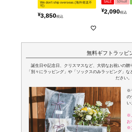
SALE
50%off
We don’t ship overseas.(海外発送不
可)
¥
2,090
税込
¥
3,850
税込
無料ギフトラッピ
誕生日や記念日、クリスマスなど、大切なお祝いの贈
「別々にラッピング」や「ソックスのみラッピング」な
ださい。
※
の
い
※
お
※