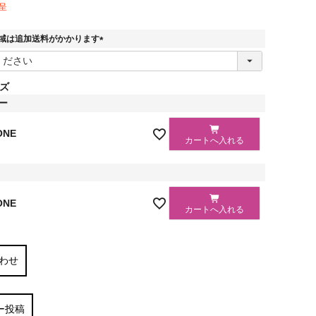
呈
域は追加送料がかかります
(
必
須
ズ
)
ー
ONE
カートへ入れる
ド
ONE
カートへ入れる
わせ
ー投稿