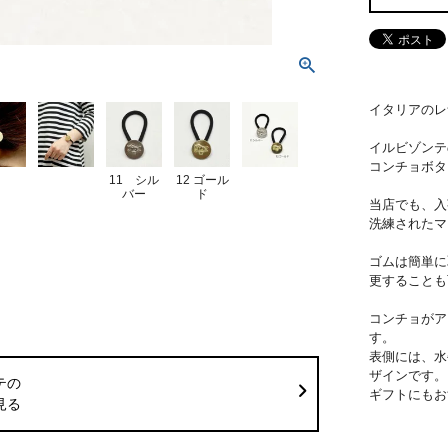
イタリアのレザ
イルビゾンテ
コンチョボタ
11 シル
12 ゴール
バー
ド
当店でも、入
洗練されたマ
ゴムは簡単に
更することも
コンチョがア
す。
表側には、水
ザインです。
テの
ギフトにもお
見る