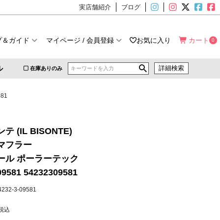
実店舗紹介
ブログ
プ＆ガイド
マイページ / 会員登録
お気に入り
カート
0
ル
詳細検索
在庫ありのみ
81
 (IL BISONTE)
マフラー
ール ポーラーテック
09581 54232309581
54232-3-09581
税込