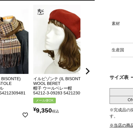
素材
生産国
サイズ表
BISONTE)
イルビゾンテ (IL BISONTE)
イルビゾンテ (IL BI
STOLE
WOOL BERET
MUG CUP
ル
帽子 ウールベレー帽
マグカップ 食器
 54212309481
54212-3-09283 54212309283
54212-3-04198 5
O
メール便OK
再入荷
We don’t ship over
¥
9,350
※完成品の
可)
税込
す。
¥
3,850
税込
※当店の商