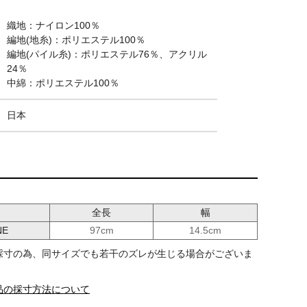
織地：ナイロン100％
編地(地糸)：ポリエステル100％
編地(パイル糸)：ポリエステル76％、アクリル
24％
中綿：ポリエステル100％
日本
SONTE)
イルビゾンテ (IL BISONTE)
ARMY WATCH 腕時計
54192-3-09197 54192309197
全長
幅
4212304198
54262-3-07490 54262307490
NE
97cm
14.5cm
再入荷
seas.(海外発送不
¥
9,900
採寸の為、同サイズでも若干のズレが生じる場合がございま
税込
品の採寸方法について