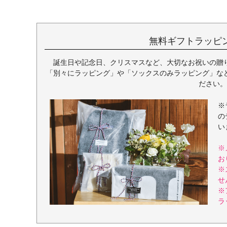
無料ギフトラッピ
誕生日や記念日、クリスマスなど、大切なお祝いの贈
「別々にラッピング」や「ソックスのみラッピング」な
ださい。
※
の
い
※
お
※
せ
※
ラ