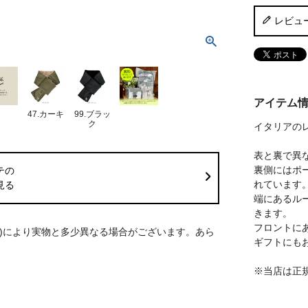
レビュ
アイテム
47.カーキ
99.ブラッ
ク
イタリアのレ
表と裏で異
裏側にはポ
テの
れています
見る
端にあるル
きます。
フロントに
S)により実物と多少異なる場合がございます。あら
ギフトにも
※当店は正