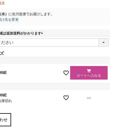
進呈
2（水）
に
佐川急便
でお届けします。
届け先を変更
域は追加送料がかかります
(
必
須
ズ
)
ONE
カートへ入れる
ク
ONE
—
在庫切れ
わせ