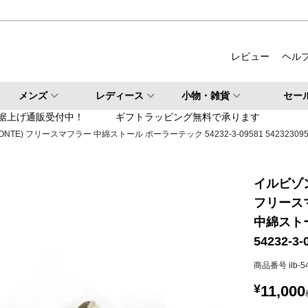
ルバー
柄・その他
レビュー
ヘル
検索
メンズ
レディース
小物・雑貨
セー
検索
裾上げ通販受付中！
ギフトラッピング無料で承ります
SONTE) フリースマフラー 中綿ストール ポーラーテック 54232-3-09581 542323095
イルビゾンテ
フリース
中綿スト
54232-3-
商品番号
ilb-
¥
11,000