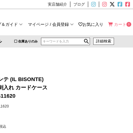
実店舗紹介
ブログ
プ＆ガイド
マイページ / 会員登録
お気に入り
カート
0
ル
詳細検索
在庫ありのみ
 (IL BISONTE)
刺入れ カードケース
411620
411620
税込