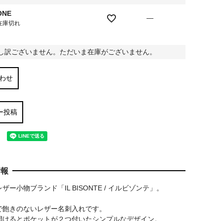
ONE
—
在庫切れ
し訳ございません。ただいま在庫がございません。
わせ
ー投稿
情報
ザー小物ブランド「IL BISONTE / イルビゾンテ」。
で飽きのないレザー名刺入れです。
開けるとポケットが２つ付いたシンプルなデザイン。