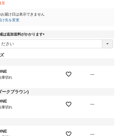
進呈
のお届け日は表示できません
届け先を変更
域は追加送料がかかります
(
必
須
ズ
)
ONE
—
在庫切れ
(ダークブラウン)
ONE
—
在庫切れ
ONE
—