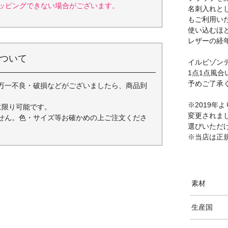
ッピングできない場合がございます。
名刺入れと
もご利用い
使い込むほ
レザーの経
ついて
イルビゾン
1点1点風
予めご了承
万一不良・破損などがございましたら、商品到
※2019
に限り可能です。
変更されま
せん。色・サイズ等お確かめの上ご注文くださ
選びいただ
※当店は正
素材
生産国