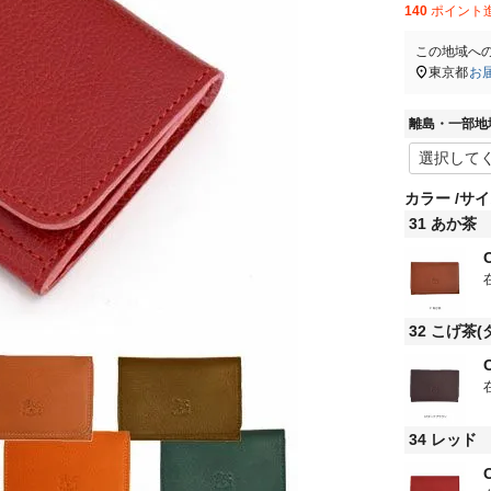
140
ポイント
この地域へ
東京都
お
離島・一部地
カラー
サイ
31 あか茶
32 こげ茶
34 レッド