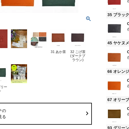
35 ブラッ
45 ヤケヌ
31 あか茶
32 こげ茶
(ダークブ
ラウン)
66 オレン
グリー
ン
67 オリー
テの
見る
93 グリー