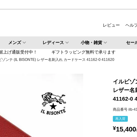
ルバー
柄・その他
レビュー
ヘル
検索
メンズ
レディース
小物・雑貨
セー
検索
裾上げ通販受付中！
ギフトラッピング無料で承ります
ゾンテ (IL BISONTE) レザー名刺入れ カードケース 41162-0 411620
イルビゾンテ
レザー名
41162-0 
商品番号
ilb-
再入荷
¥
15,400