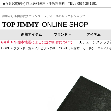
★￥5,500(税込) 以上送料無料・手数料無料 TEL：0564-26-1881
ピンク
イエロー
ゴールド
シ
洋服から小物雑貨までメンズ・レディースのセレクトショップ
ONLINE SHOP
TOP JIMMY
新着アイテム
ブランド
アイテム
★令和８年熊本地震による配送の影響について
★チェーンステッチ
HOME
ブランド一覧
イルビゾンテ(IL BISONTE)
財布・カードケース
イルビ