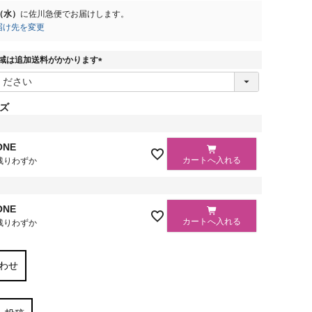
2（水）
に
佐川急便
でお届けします。
届け先を変更
域は追加送料がかかります
(
必
須
ズ
)
ク
ONE
カートへ入れる
残りわずか
メ
ONE
カートへ入れる
残りわずか
わせ