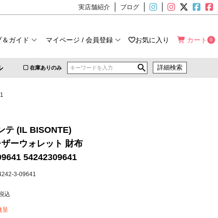
実店舗紹介
ブログ
プ＆ガイド
マイページ / 会員登録
お気に入り
カート
0
ル
詳細検索
在庫ありのみ
1
 (IL BISONTE)
レザーウォレット 財布
09641 54242309641
54242-3-09641
税込
進呈