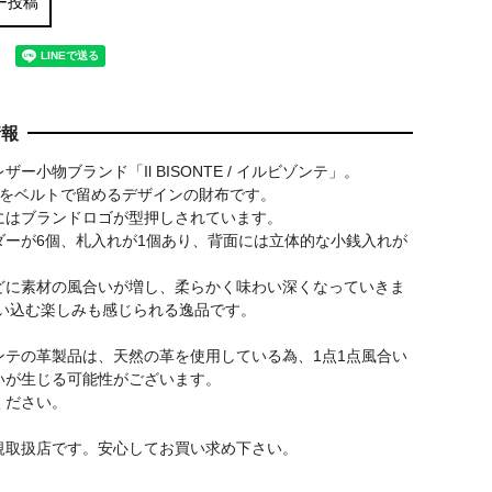
ー投稿
情報
ー小物ブランド「Il BISONTE / イルビゾンテ」。
分をベルトで留めるデザインの財布です。
にはブランドロゴが型押しされています。
ダーが6個、札入れが1個あり、背面には立体的な小銭入れが
どに素材の風合いが増し、柔らかく味わい深くなっていきま
使い込む楽しみも感じられる逸品です。
ンテの革製品は、天然の革を使用している為、1点1点風合い
いが生じる可能性がございます。
ください。
規取扱店です。安心してお買い求め下さい。