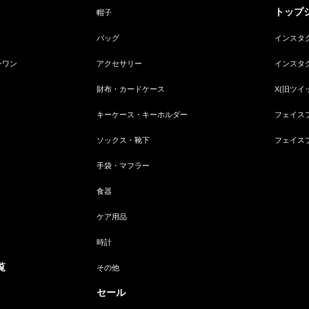
トップジ
帽子
バッグ
インスタ
ンワン
アクセサリー
インスタ
財布・カードケース
X(旧ツイ
キーケース・キーホルダー
フェイス
ソックス・靴下
フェイス
手袋・マフラー
食器
ケア用品
時計
覧
その他
セール