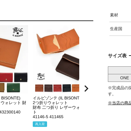
素材
生産国
サイズ表
ONE
※完成品の
す。
BISONTE)
イルビゾンテ (IL BISONTE)
イルビゾンテ (IL BI
ウォレット 財
2つ折りウォレット
2つ折り レザーウ
※当店の商
財布 二つ折り レザーウォレッ
41185-3 411853
5432300140
ト
再入荷
41146-5 411465
¥
28,600
再入荷
税込