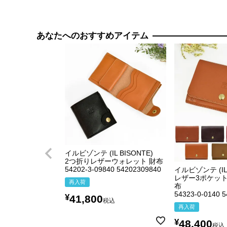
あなたへのおすすめアイテム
イルビゾンテ (IL BISONTE)
2つ折りレザーウォレット 財布
54202-3-09840 54202309840
イルビゾンテ (IL 
レザー3ポケット
再入荷
布
54323-0-0140 
¥
41,800
税込
再入荷
¥
48,400
税込