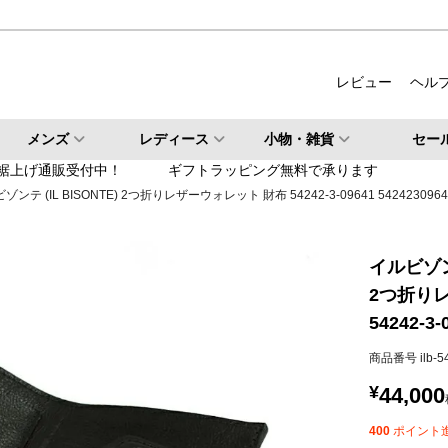
ルバー
柄・その他
レビュー
ヘル
検索
メンズ
レディース
小物・雑貨
セー
検索
裾上げ通販受付中！
ギフトラッピング無料で承ります
ゾンテ (IL BISONTE) 2つ折りレザーウォレット 財布 54242-3-09641 5424230964
イルビゾンテ
2つ折り
54242-3-
商品番号
ilb-
¥
44,000
400
ポイント