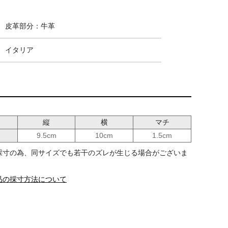
皮革部分：牛革
イタリア
縦
横
マチ
9.5cm
10cm
1.5cm
採寸の為、同サイズでも若干のズレが生じる場合がございま
SONTE)
イルビゾンテ (IL BISONTE)
イルビゾンテ (IL BIS
ォレット 財布
2つ折りウォレット
2つ折り レザーウォ
品の採寸方法について
財布 二つ折り レザーウォレッ
41222-8 412228
ト
再入荷
54232-3-09641 54232309641
¥
38,500
¥
41,800
税込
税込