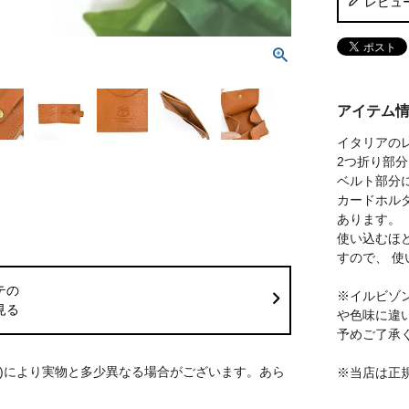
レビュ
アイテム
イタリアのレザ
2つ折り部
ベルト部分
カードホル
あります。
使い込むほ
すので、 
テの
※イルビゾ
見る
や色味に違
予めご了承
S)により実物と多少異なる場合がございます。あら
※当店は正