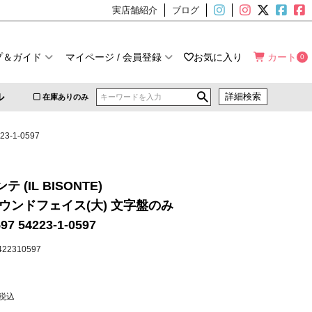
実店舗紹介
ブログ
プ＆ガイド
マイページ / 会員登録
お気に入り
カート
0
ル
詳細検索
在庫ありのみ
3-1-0597
 (IL BISONTE)
ウンドフェイス(大) 文字盤のみ
97 54223-1-0597
5422310597
税込