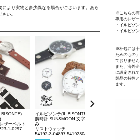
S)により実物と多少異なる場合がございます。あら
※こちらの商
ださい。
専用のレザー
・イルビゾン
・イルビゾン
※梱包には十
ためのもの」
ておりません
また、海外企
に設定されて
製品の特性と
ます。
イルビゾンテ (IL BI
腕時計ベルト(細)
リストウォッチ レ
BISONTE)
イルビゾンテ(IL BISONTE)
5422310497 5422
)
腕時計 SUN&MOON 文字盤の
 レザーベルト
み
再入荷
223-1-0297
リストウォッチ
54192-3-04897 54192304897
¥
15,400
税込