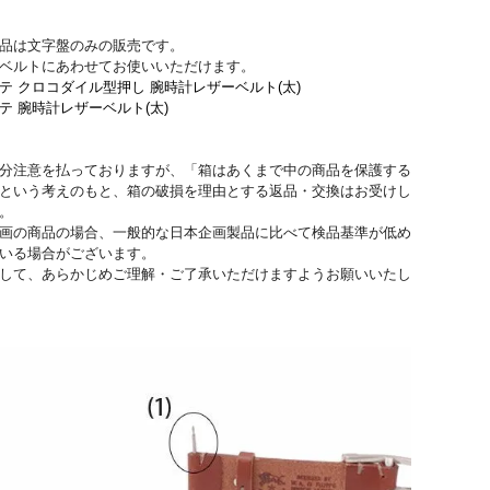
品は文字盤のみの販売です。
ベルトにあわせてお使いいただけます。
テ クロコダイル型押し 腕時計レザーベルト(太)
テ 腕時計レザーベルト(太)
分注意を払っておりますが、「箱はあくまで中の商品を保護する
という考えのもと、箱の破損を理由とする返品・交換はお受けし
。
画の商品の場合、一般的な日本企画製品に比べて検品基準が低め
いる場合がございます。
して、あらかじめご理解・ご了承いただけますようお願いいたし
SONTE)
ザーベルト
イルビゾンテ (IL BISONTE)
イルビゾンテ (IL BIS
3-1-0497
腕時計 ラウンドフェイス(小) 文
レザーケアクリーム
字盤のみ
54723-0-5990 5472
5422310397 54223-1-0397
再入荷
再入荷
We don’t ship oversea