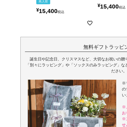
再入荷
¥
15,400
税込
¥
15,400
税込
無料ギフトラッピ
誕生日や記念日、クリスマスなど、大切なお祝いの贈
「別々にラッピング」や「ソックスのみラッピング」な
ださい。
※
の
い
※
お
※
せ