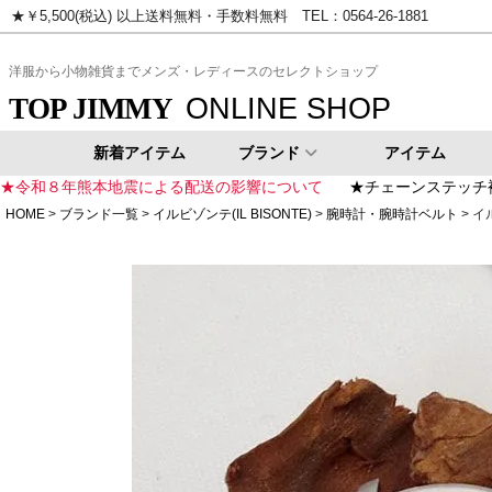
★￥5,500(税込) 以上送料無料・手数料無料 TEL：0564-26-1881
ピンク
イエロー
ゴールド
シ
洋服から小物雑貨までメンズ・レディースのセレクトショップ
ONLINE SHOP
TOP JIMMY
新着アイテム
ブランド
アイテム
★令和８年熊本地震による配送の影響について
★チェーンステッチ
HOME
ブランド一覧
イルビゾンテ(IL BISONTE)
腕時計・腕時計ベルト
イル