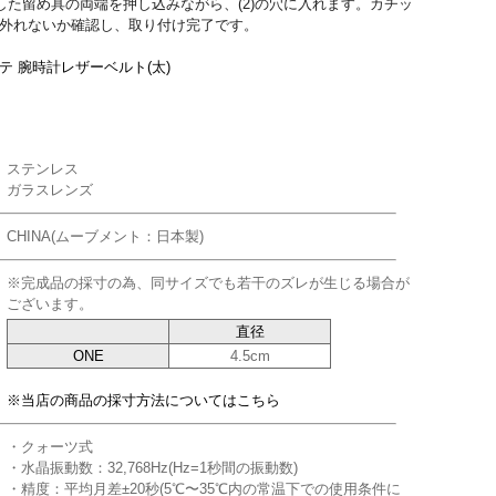
)で通した留め具の両端を押し込みながら、(2)の穴に入れます。カチッ
外れないか確認し、取り付け完了です。
テ 腕時計レザーベルト(太)
ステンレス
ガラスレンズ
CHINA(ムーブメント：日本製)
※完成品の採寸の為、同サイズでも若干のズレが生じる場合が
ございます。
直径
ONE
4.5cm
※当店の商品の採寸方法についてはこちら
・クォーツ式
・水晶振動数：32,768Hz(Hz=1秒間の振動数)
・精度：平均月差±20秒(5℃〜35℃内の常温下での使用条件に