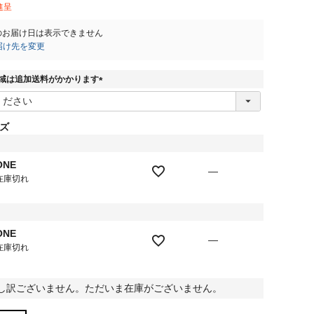
進呈
のお届け日は表示できません
届け先を変更
域は追加送料がかかります
(
必
須
ズ
)
ト
ONE
—
在庫切れ
ク
ONE
—
在庫切れ
し訳ございません。ただいま在庫がございません。