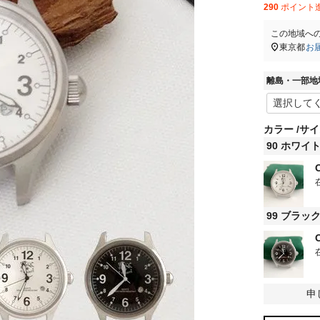
290
ポイント
この地域へ
東京都
お
離島・一部地
カラー
サイ
90 ホワイ
99 ブラッ
申