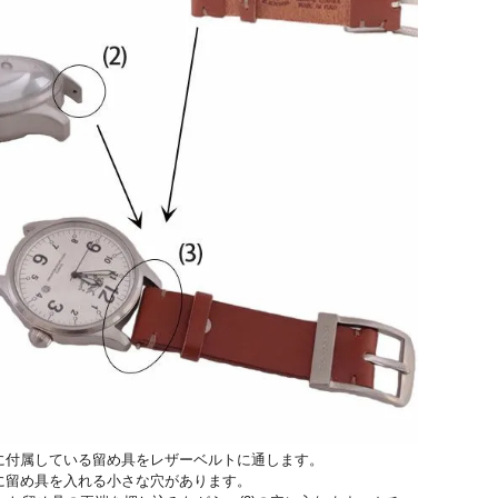
可)
¥
33,000
税込
¥
6,930
税込
盤に付属している留め具をレザーベルトに通します。
盤に留め具を入れる小さな穴があります。