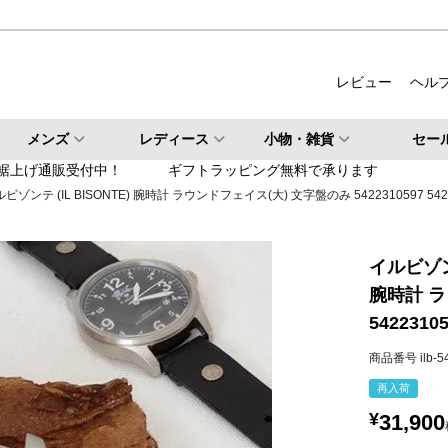
ルバー
柄・その他
レビュー
ヘル
検索
メンズ
レディース
小物・雑貨
セー
検索
裾上げ通販受付中！
ギフトラッピング無料で承ります
ビゾンテ (IL BISONTE) 腕時計 ラウンドフェイス(大) 文字盤のみ 5422310597 5422
イルビゾンテ
腕時計 ラ
54223105
商品番号
ilb-
再入荷
¥
31,900