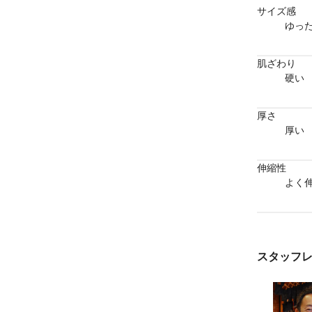
サイズ感
ゆっ
肌ざわり
硬い
厚さ
厚い
伸縮性
よく
スタッフ