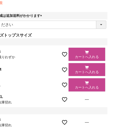
呈
域は追加送料がかかります
(
必
須
ズトップスサイズ
)
S
カートへ入れる
残りわずか
M
カートへ入れる
L
カートへ入れる
XL
—
在庫切れ
S
—
在庫切れ