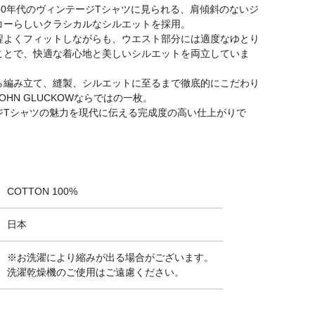
Jersey
半袖プリントTシャツ
50年代のヴィンテージTシャツに見られる、肩傾斜のないジ
JET BLACK
ー ウッドストック
コーらしいクラシカルなシルエットを採用。
PLUM CRAZY
TMC2628
程よくフィットしながらも、ウエスト部分には適度なゆとり
半袖プリントTシャツ
¥
11,000
2625005
ことで、快適な着心地と美しいシルエットを両立していま
税込
NEW
ら編み立て、縫製、シルエットに至るまで徹底的にこだわり
¥
12,100
税込
OHN GLUCKOWならではの一枚。
ジTシャツの魅力を現代に伝える完成度の高い仕上がりで
COTTON 100%
日本
※お洗濯により縮みが出る場合がございます。
洗濯乾燥機のご使用はご遠慮ください。