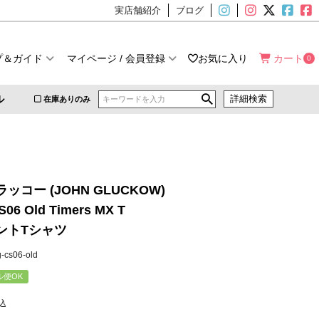
実店舗紹介
ブログ
プ＆ガイド
マイページ / 会員登録
お気に入り
カート
0
ル
詳細検索
在庫ありのみ
ッコー (JOHN GLUCKOW)
S06 Old Timers MX T
ントTシャツ
g-cs06-old
ル便OK
込