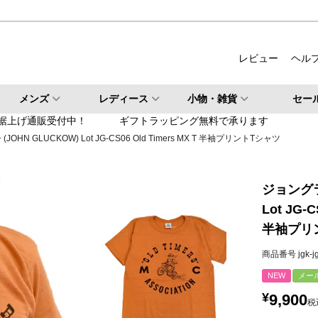
ルバー
柄・その他
レビュー
ヘル
検索
メンズ
レディース
小物・雑貨
セー
検索
裾上げ通販受付中！
ギフトラッピング無料で承ります
OHN GLUCKOW) Lot JG-CS06 Old Timers MX T 半袖プリントTシャツ
ジョングラ
Lot JG-C
半袖プリ
商品番号
jgk-j
NEW
メー
¥
9,900
税