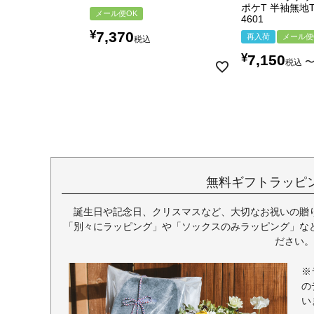
ポケT 半袖無地
メール便OK
4601
¥
7,370
再入荷
メール便
税込
¥
7,150
税込
無料ギフトラッピ
誕生日や記念日、クリスマスなど、大切なお祝いの贈
「別々にラッピング」や「ソックスのみラッピング」な
ださい。
※
の
い