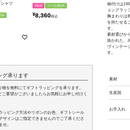
メール便OK
Tシャツ
袖付けは19
NEW
メール便OK
¥
7,370
ョングラッ
税込
¥
8,360
OK
胸まわりは
税込
を持たせる
〜
す。
素材選びか
抜かれた、J
ヴィンテー
す。
ング承ります
素材
り物を無料にてギフトラッピングを承ります。
生産国
どご要望がございましたらお気軽にお申し付けく
お手入れ
ラッピング方法やリボンのお色、ギフトシール
デザインはご指定できませんのでご了承くださ
ませ。