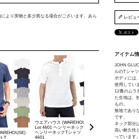
S)により実物と多少異なる場合がございます。あら
レビュ
アイテム
JOHN G
ルのTシャ
ボディには、
使用してい
12番のム
た生地は、
もの。
無地であり
です。
ウエアハウス (WAREHOUSE)
ウエアハウス (WAR
ネック部分
Lot 4601 ヘンリーネックT
Lot 4064 TURTOI
高い耐久性
ヘンリーネックTシャツ
半袖プリントTシャ
REHOUSE)
っています
4601
ットT