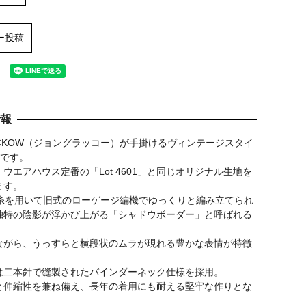
ー投稿
情報
LUCKOW（ジョングラッコー）が手掛けるヴィンテージスタイ
ツです。
ウエアハウス定番の「Lot 4601」と同じオリジナル生地を
ます。
ラ糸を用いて旧式のローゲージ編機でゆっくりと編み立てられ
独特の陰影が浮かび上がる「シャドウボーダー」と呼ばれる
ながら、うっすらと横段状のムラが現れる豊かな表情が特徴
EHOUSE)
フリーホイーラーズ
トイズマッコイ (TOY
は二本針で縫製されたバインダーネック仕様を採用。
SE
(FREEWHEELERS)
McCOY)
と伸縮性を兼ね備え、長年の着用にも耐える堅牢な作りとな
ツ セコハン
-G.O.A.T.-
PEANUTS TEE -WO
。
Vintage Style Light Weight
KING OF COOL-