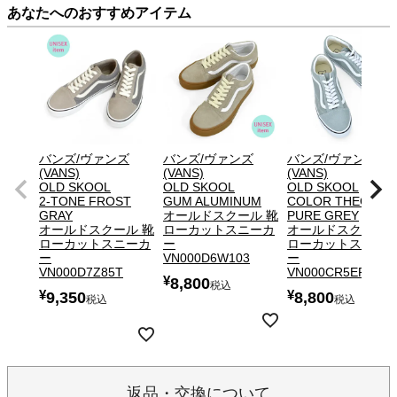
あなたへのおすすめアイテム
バンズ/ヴァンズ
バンズ/ヴァンズ
バンズ/ヴァンズ
(VANS)
(VANS)
(VANS)
OLD SKOOL
OLD SKOOL
OLD SKOOL
2-TONE FROST
GUM ALUMINUM
COLOR THEORY
GRAY
オールドスクール 靴
PURE GREY
オールドスクール 靴
ローカットスニーカ
オールドスクール 
ローカットスニーカ
ー
ローカットスニー
ー
VN000D6W103
ー
VN000D7Z85T
VN000CR5EPO
¥
8,800
税込
¥
¥
9,350
8,800
税込
税込
返品・交換について