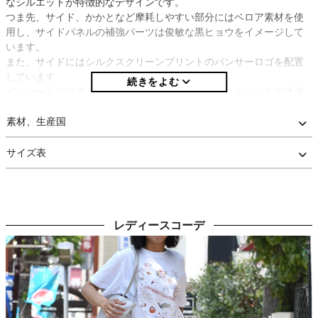
なシルエットが特徴的なデザインです。
つま先、サイド、かかとなど摩耗しやすい部分にはベロア素材を使
用し、サイドパネルの補強パーツは俊敏な黒ヒョウをイメージして
います。
また、サイドにはシルクスクリーンプリントのパンサーロゴを配置
しています。
インソールにはアメリカのオーソライト社製のフットベッドと薄底
EVAの二重構造で、通気性や防臭性にも優れています。
オリジナルのアウトソールはグリップ性と屈曲性に優れ、水捌けを
素材、生産国
よくするパターンを使用しています。
アウトソール中央の「世界長」のレトロロゴがポイントになってい
サイズ表
ます。
片足約235gと軽く、持ち運びにも便利です。
シューレースはブラックとオフの2色が付属しています。
レディースコーデ