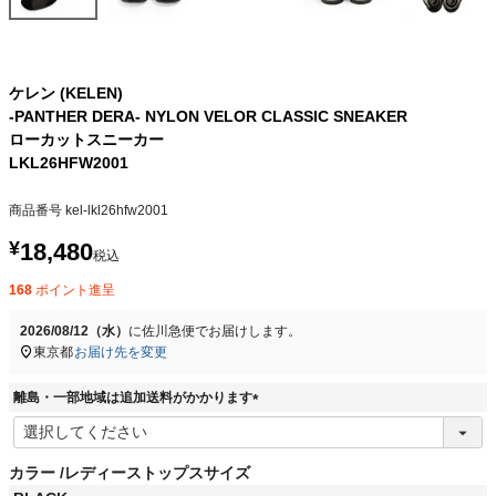
ケレン (KELEN)
-PANTHER DERA- NYLON VELOR CLASSIC SNEAKER
ローカットスニーカー
LKL26HFW2001
商品番号
kel-lkl26hfw2001
¥
18,480
税込
168
ポイント進呈
2026/08/12（水）
に
佐川急便
でお届けします。
東京都
お届け先を変更
離島・一部地域は追加送料がかかります
(
必
須
カラー
レディーストップスサイズ
)