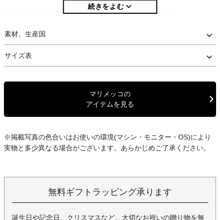
※当店は正規取扱店です。安心してお買い求め下さい。
※商品により、柄の配置が画像と異なる場合がございます。予めご
素材、生産国
了承下さい。
サイズ表
マリメッコの
アイテムを見る
※掲載写真の色合いはお使いの環境(マシン・モニター・OS)により
実物と多少異なる場合がございます。あらかじめご了承ください。
無料ギフトラッピング承ります
誕生日や記念日、クリスマスなど、大切なお祝いの贈り物を無