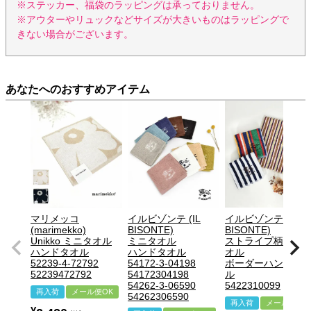
※ステッカー、福袋のラッピングは承っておりません。
※アウターやリュックなどサイズが大きいものはラッピングで
きない場合がございます。
あなたへのおすすめアイテム
マリメッコ
イルビゾンテ (IL
イルビゾンテ (IL
(marimekko)
BISONTE)
BISONTE)
Unikko ミニタオル
ミニタオル
ストライプ柄ミニ
ハンドタオル
ハンドタオル
オル
52239-4-72792
54172-3-04198
ボーダーハンドタ
52239472792
54172304198
ル
54262-3-06590
5422310099
再入荷
メール便OK
54262306590
再入荷
メール便OK