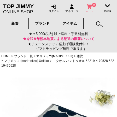
TOP JIMMY
0
ONLINE SHOP
ログイン
マイページ
カート
新着
ブランド
アイテム
★￥5,000(税抜) 以上送料・手数料無料
★令和８年熊本地震による配送の影響について
★チェーンステッチ裾上げ通販受付中！
ギフトラッピング無料で承ります
HOME
ブランド一覧
マリメッコ(MARIMEKKO)
雑貨
マリメッコ (marimekko) Unikko ミニタオル ハンドタオル 52219-4-70528 522
19470528