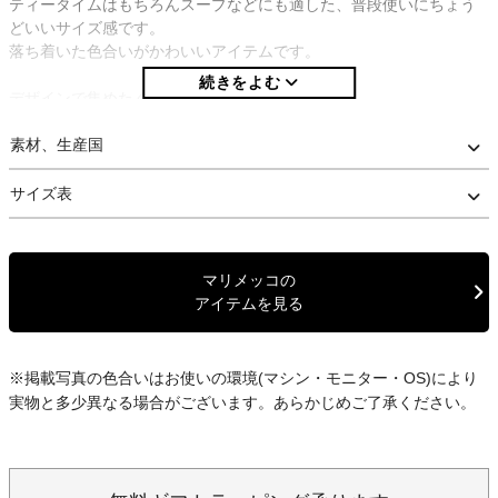
ティータイムはもちろんスープなどにも適した、普段使いにちょう
どいいサイズ感です。
落ち着いた色合いがかわいいアイテムです。
デザインで集めたくなるマリメッコの食器。
鮮やかな色合いが食卓やティータイムを楽しくさせてくれるアイテ
ムです。
素材、生産国
ご使用する際は必ずシールをはがしてご使用ください。
サイズ表
※当店は正規取扱店です。安心してお買い求め下さい。
※こちらの商品は海外発送は承っておりません。 予めご了承くださ
マリメッコの
い。
アイテムを見る
*We don’t ship overseas.
※梱包には十分注意を払っておりますが、「箱はあくまで中の商品
を保護するためのもの」という考えのもと、箱の破損を理由とする
※掲載写真の色合いはお使いの環境(マシン・モニター・OS)により
返品・交換はお受けしておりません。
実物と多少異なる場合がございます。あらかじめご了承ください。
また、海外企画の商品の場合、一般的な日本企画製品に比べて検品
基準が低めに設定されている場合がございます。
製品の特性として、あらかじめご理解・ご了承いただけますようお
願いいたします。