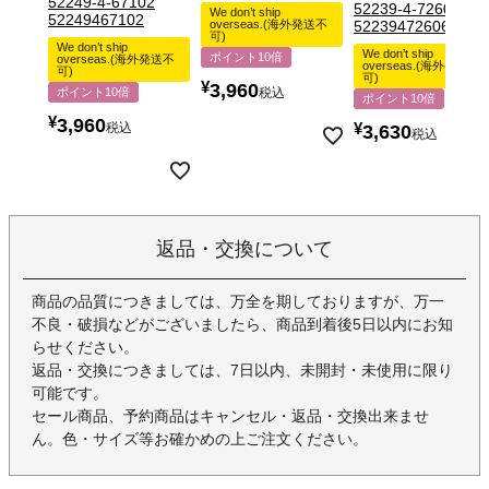
52249-4-67102
52239-4-72606
We don’t ship
52249467102
overseas.(海外発送不
52239472606
可)
We don’t ship
We don’t ship
ポイント10倍
overseas.(海外発送不
overseas.(海外発送不
可)
可)
¥
3,960
ポイント10倍
税込
ポイント10倍
¥
3,960
税込
¥
3,630
税込
返品・交換について
商品の品質につきましては、万全を期しておりますが、万一
不良・破損などがございましたら、商品到着後5日以内にお知
らせください。
返品・交換につきましては、7日以内、未開封・未使用に限り
可能です。
セール商品、予約商品はキャンセル・返品・交換出来ませ
ん。色・サイズ等お確かめの上ご注文ください。