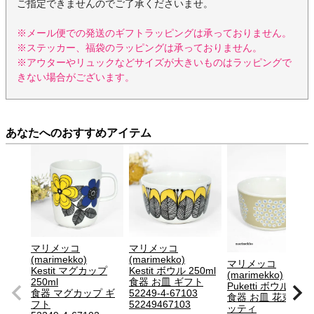
ご指定できませんのでご了承くださいませ。
※メール便での発送のギフトラッピングは承っておりません。
※ステッカー、福袋のラッピングは承っておりません。
※アウターやリュックなどサイズが大きいものはラッピングで
きない場合がございます。
あなたへのおすすめアイテム
マリメッコ
マリメッコ
(marimekko)
(marimekko)
マリメッコ
Kestit マグカップ
Kestit ボウル 250ml
(marimekko)
250ml
食器 お皿 ギフト
Puketti ボウル 250
食器 マグカップ ギ
52249-4-67103
食器 お皿 花束 プケ
フト
52249467103
ッティ