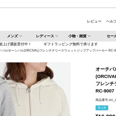
ルバー
柄・その他
レビュー
ヘル
検索
メンズ
レディース
小物・雑貨
セー
検索
裾上げ通販受付中！
ギフトラッピング無料で承ります
バル/オーシバル(ORCIVAL)フレンチテリースウェットジップアップパーカー RC-9
オーチバ
(ORCIVA
フレンチ
RC-9007
商品番号
orc_
再入荷
¥