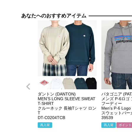
あなたへのおすすめアイテム
ダントン (DANTON)
パタゴニア (PAT
MEN'S LONG SLEEVE SWEAT
メンズ P-6ロ
T-SHIRT
フーディー
クルーネック 長袖Tシャツ ロン
Men's P-6 Logo 
T
スウェットパー
DT-C0204TCB
39539
再入荷
再入荷
ポイント