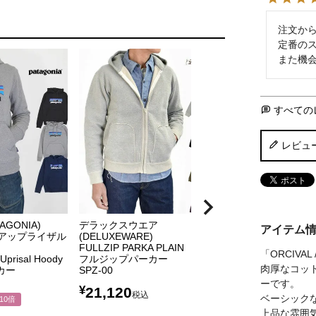
注文から
定番のス
また機
すべての
レビュ
AGONIA)
デラックスウエア
アイテム
ゴ アップライザル
(DELUXEWARE)
FULLZIP PARKA PLAIN
「ORCIV
Uprisal Hoody
フルジップパーカー
肉厚なコッ
カー
SPZ-00
ーです。
¥
21,120
税込
ベーシック
10倍
上品な雰囲