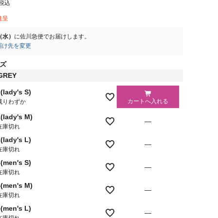
税込
進呈
2（水）
に
佐川急便
でお届けします。
届け先を変更
ズ
GREY
(lady's S)
カートへ入れる
残りわずか
(lady's M)
—
在庫切れ
(lady's L)
—
在庫切れ
(men's S)
—
在庫切れ
4(men's M)
—
在庫切れ
(men's L)
—
在庫切れ