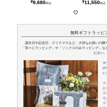
¥
¥
9,680
11,550
税込
税込
無料ギフトラッピ
誕生日や記念日、クリスマスなど、大切なお祝いの贈
「別々にラッピング」や「ソックスのみラッピング」な
ださい。
※
の
い
※
お
※
せ
※