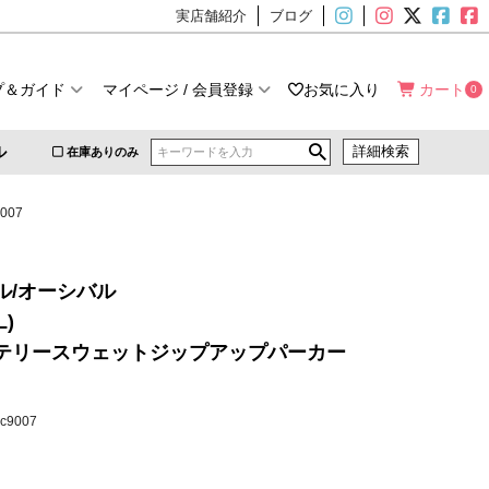
実店舗紹介
ブログ
プ＆ガイド
マイページ / 会員登録
お気に入り
カート
0
ル
詳細検索
在庫ありのみ
007
ル/オーシバル
L)
テリースウェットジップアップパーカー
rc9007