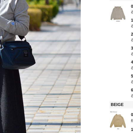
0
1
2
3
5
BEIGE
0
1