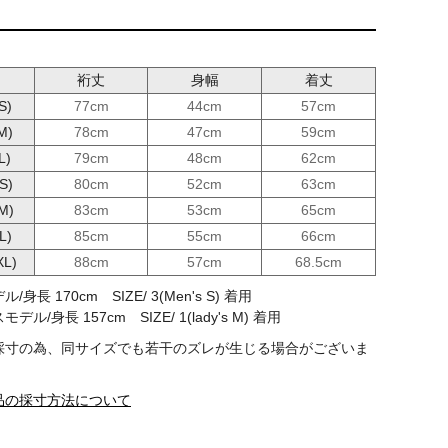
裄丈
身幅
着丈
S)
77cm
44cm
57cm
 M)
78cm
47cm
59cm
L)
79cm
48cm
62cm
S)
80cm
52cm
63cm
M)
83cm
53cm
65cm
L)
85cm
55cm
66cm
XL)
88cm
57cm
68.5cm
身長 170cm SIZE/ 3(Men's S) 着用
ル/身長 157cm SIZE/ 1(lady's M) 着用
採寸の為、同サイズでも若干のズレが生じる場合がございま
品の採寸方法について