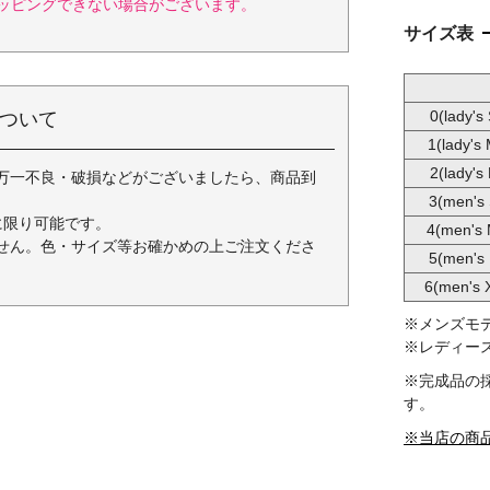
ッピングできない場合がございます。
サイズ表
0(lady's 
ついて
1(lady's
2(lady's 
万一不良・破損などがございましたら、商品到
3(men's 
に限り可能です。
4(men's 
せん。色・サイズ等お確かめの上ご注文くださ
5(men's 
6(men's 
※メンズモデル/
※レディースモデ
※完成品の
す。
※当店の商