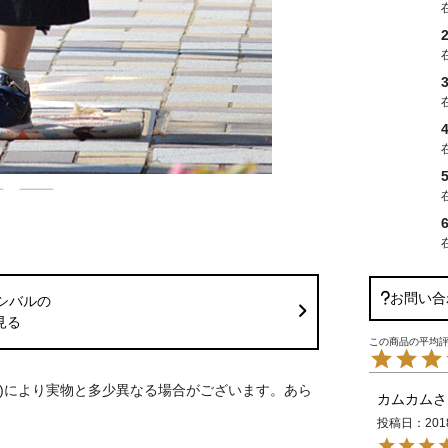
2
3
5
お問い合
シバルの
見る
S)により実物と多少異なる場合がございます。あら
カムカム
投稿日
201