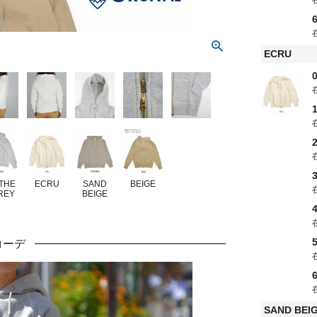
ECRU
0
1
2
3
THE
ECRU
SAND
BEIGE
REY
BEIGE
5
コーデ
SAND BEI