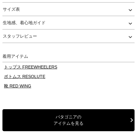
労働者の安定した賃金、健康と安全を促進するフェアトレードサー
サイズ表
ティファイド縫製を採用しており、人と環境に優しい商品です。
生地感、着心地ガイド
※当店は正規取扱店です。安心してお買い求め下さい。
スタッフレビュー
着用アイテム
トップス FREEWHEELERS
ボトムス RESOLUTE
靴 RED WING
パタゴニアの
アイテムを見る