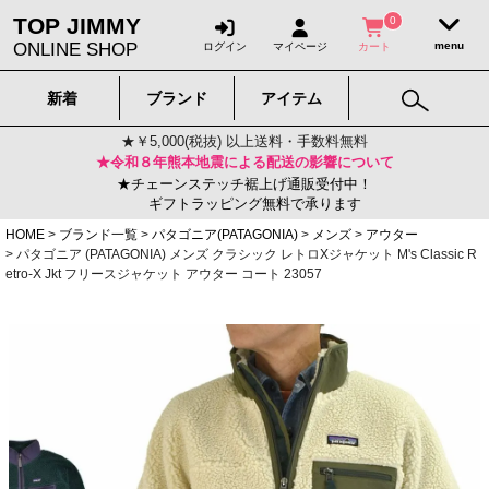
TOP JIMMY
0
ONLINE SHOP
ログイン
マイページ
カート
新着
ブランド
アイテム
★￥5,000(税抜) 以上送料・手数料無料
★令和８年熊本地震による配送の影響について
★チェーンステッチ裾上げ通販受付中！
ギフトラッピング無料で承ります
HOME
ブランド一覧
パタゴニア(PATAGONIA)
メンズ
アウター
パタゴニア (PATAGONIA) メンズ クラシック レトロXジャケット M's Classic R
etro-X Jkt フリースジャケット アウター コート 23057