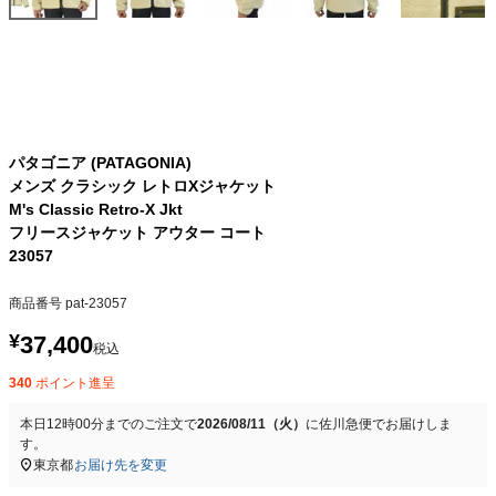
パタゴニア (PATAGONIA)
メンズ クラシック レトロXジャケット
M's Classic Retro-X Jkt
フリースジャケット アウター コート
23057
商品番号
pat-23057
¥
37,400
税込
340
ポイント進呈
本日
12時00分
までのご注文で
2026/08/11（火）
に
佐川急便
でお届けしま
す。
東京都
お届け先を変更