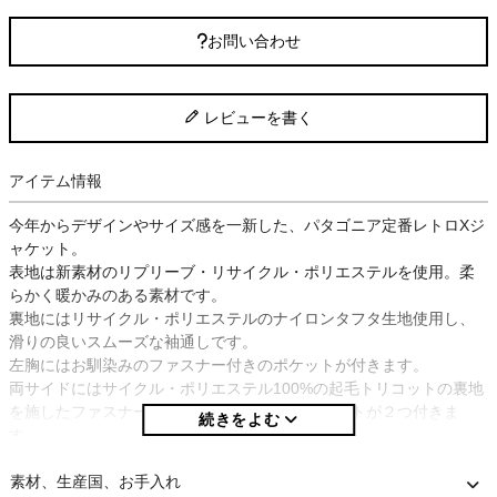
お問い合わせ
レビューを書く
アイテム情報
今年からデザインやサイズ感を一新した、パタゴニア定番レトロXジ
ャケット。
表地は新素材のリプリーブ・リサイクル・ポリエステルを使用。柔
らかく暖かみのある素材です。
裏地にはリサイクル・ポリエステルのナイロンタフタ生地使用し、
滑りの良いスムーズな袖通しです。
左胸にはお馴染みのファスナー付きのポケットが付きます。
両サイドにはサイクル・ポリエステル100%の起毛トリコットの裏地
を施したファスナー式のハンドウォーマーポケットが２つ付きま
す。
フロントはファスナー仕様で、風を防ぐウインドフラップを内側に
備えています。
素材、生産国、お手入れ