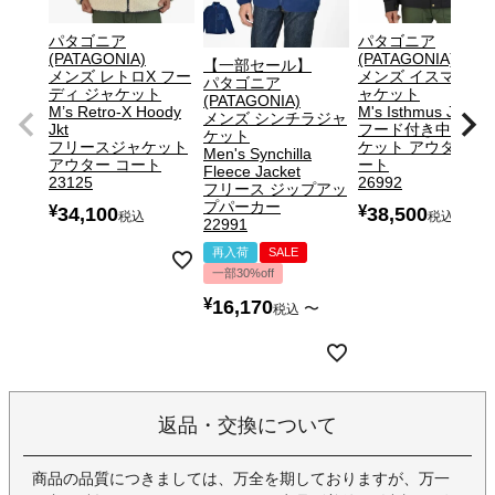
パタゴニア
パタゴニア
(PATAGONIA)
(PATAGONIA)
【一部セール】
メンズ レトロX フー
メンズ イスマス ジ
パタゴニア
ディ ジャケット
ャケット
(PATAGONIA)
M’s Retro-X Hoody
M's Isthmus Jkt
メンズ シンチラジャ
Jkt
フード付き中綿ジ
ケット
フリースジャケット
ケット アウター コ
Men's Synchilla
アウター コート
ート
Fleece Jacket
23125
26992
フリース ジップアッ
プパーカー
¥
¥
34,100
38,500
税込
税込
22991
再入荷
SALE
一部30%off
¥
16,170
〜
税込
返品・交換について
商品の品質につきましては、万全を期しておりますが、万一