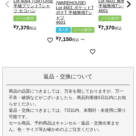
Lot 4064 TURTOISE
Lot 4601 無地
(WAREHOUSE)
半袖プリントTシャ
半袖無地Tシャツ
Lot 4601 ポケットT
ツ セコハン
4601
ポケT 半袖無地Tシ
ャツ
メール便OK
メール便OK
4601
¥
¥
7,370
7,370
税込
税込
再入荷
メール便OK
¥
7,150
〜
税込
返品・交換について
商品の品質につきましては、万全を期しておりますが、万一
不良・破損などがございましたら、商品到着後5日以内にお知
らせください。
返品・交換につきましては、7日以内、未開封・未使用に限り
可能です。
セール商品、予約商品はキャンセル・返品・交換出来ませ
ん。色・サイズ等お確かめの上ご注文ください。