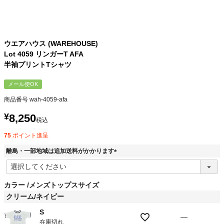
ウエアハウス (WAREHOUSE)
Lot 4059 リンガーT AFA
半袖プリントTシャツ
メール便OK
商品番号
wah-4059-afa
¥
8,250
税込
75
ポイント進呈
離島・一部地域は追加送料がかかります
(
必
須
カラー
メンズトップスサイズ
)
クリーム/ネイビー
S
—
在庫切れ