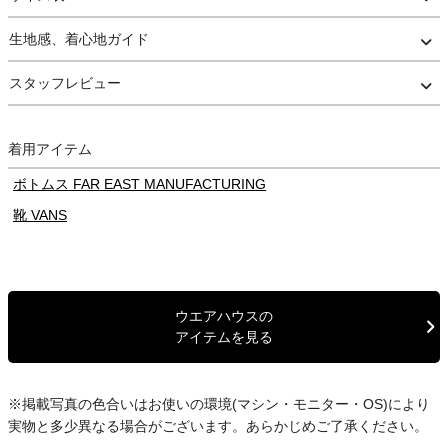
ネイビーベースにはラバープリントを使用しており、経年変化によ
るひび割れが生まれ、ともにヴィンテージのような風合いをお楽し
生地感、着心地ガイド
みいただけます。
ボディーは丸胴仕様で、ストレスの少ない着心地と、柔らかな伸縮
スタッフレビュー
性も魅力。
シンプルながら、生地の風合いや経年変化を存分に楽しめる、ウエ
着用アイテム
アハウスらしい一枚です。
ボトムス FAR EAST MANUFACTURING
靴 VANS
ウエアハウスの
アイテムを見る
※掲載写真の色合いはお使いの環境(マシン・モニター・OS)により
実物と多少異なる場合がございます。あらかじめご了承ください。