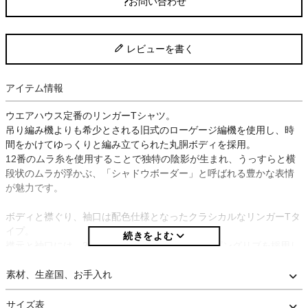
お問い合わせ
レビューを書く
アイテム情報
ウエアハウス定番のリンガーTシャツ。
吊り編み機よりも希少とされる旧式のローゲージ編機を使用し、時
間をかけてゆっくりと編み立てられた丸胴ボディを採用。
12番のムラ糸を使用することで独特の陰影が生まれ、うっすらと横
段状のムラが浮かぶ、「シャドウボーダー」と呼ばれる豊かな表情
が魅力です。
ボディと襟ぐり、袖口は配色仕様となったクラシカルなリンガーTタ
イプ。
襟元と袖口には、2本針で縫製された細めのパイピングリブを採用し
ており、ヴィンテージリンガーTらしい雰囲気を演出しています。
素材、生産国、お手入れ
プリントは、クリームベースには染み込みプリントを採用してお
り、着用と洗濯を重ねることで自然な褪色が現れます。
サイズ表