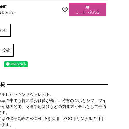
ONE
カートへ入れる
残りわずか
わせ
ー投稿
情報
使用したラウンドウォレット。
象革の中でも特に希少価値が高く、特有のシボとシワ、ワイ
いが魅力的で、財運や厄除けなどの開運アイテムとして最適
です。
はYKK最高峰のEXCELLAを採用、ZOOオリジナルの引手
います。