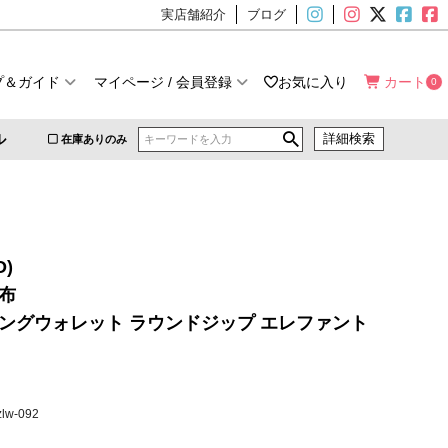
実店舗紹介
ブログ
プ＆ガイド
マイページ / 会員登録
お気に入り
カート
0
ル
詳細検索
在庫ありのみ
O)
財布
ロングウォレット ラウンドジップ エレファント
zlw-092