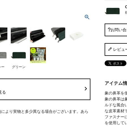
お問い合
レビュ
レー
グリーン
アイテム
見る
象の鼻革を
象の鼻革は
ルドな風合
な皮革素材
S)により実物と多少異なる場合がございます。あら
ファスナーに
を使用して