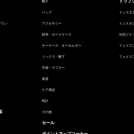
トップジ
帽子
バッグ
インスタ
ンワン
アクセサリー
インスタ
財布・カードケース
X(旧ツイ
キーケース・キーホルダー
フェイス
ソックス・靴下
フェイス
手袋・マフラー
食器
ケア用品
時計
覧
その他
セール
ポイントアップコーナー