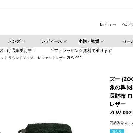
ルバー
柄・その他
レビュー
ヘル
検索
メンズ
レディース
小物・雑貨
セー
検索
裾上げ通販受付中！
ギフトラッピング無料で承ります
レット ラウンドジップ エレファントレザー ZLW-092
ズー (ZO
象の鼻 
長財布 
レザー
ZLW-092
商品番号
zoo-
再入荷