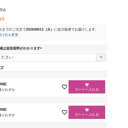
税込
進呈
分
までのご注文で
2026/08/11（火）
に
佐川急便
でお届けします。
届け先を変更
域は追加送料がかかります
(
必
須
ズ
)
ONE
カートへ入れる
残りわずか
ONE
カートへ入れる
残りわずか