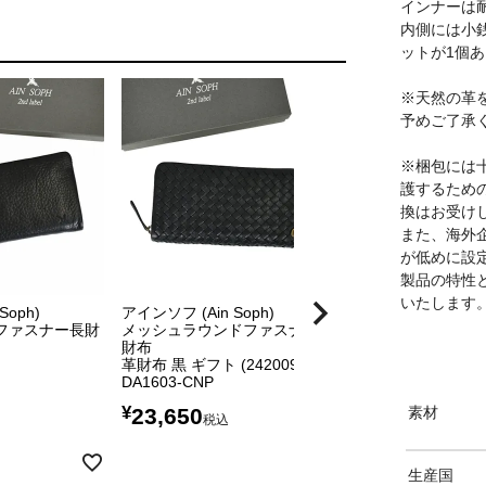
インナーは
内側には小
ットが1個
※天然の革
予めご了承
※梱包には
護するため
換はお受け
また、海外
が低めに設
製品の特性
いたします
Soph)
アインソフ (Ain Soph)
アインソフ (Ain So
ファスナー長財
メッシュラウンドファスナー長
ワクシープレス ラ
財布
ナー長財布
革財布 黒 ギフト (242009)
革財布 オイルレザ
DA1603-CNP
DA1180-WPS
¥
¥
素材
23,650
30,800
税込
税込
生産国