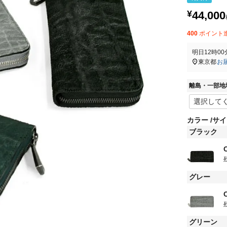
¥
44,000
400
ポイント
明日
12時00
東京都
お
離島・一部地
カラー
サイ
ブラック
グレー
グリーン