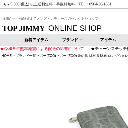
★￥5,500(税込) 以上送料無料・手数料無料 TEL：0564-26-1881
ピンク
イエロー
ゴールド
シ
洋服から小物雑貨までメンズ・レディースのセレクトショップ
ONLINE SHOP
TOP JIMMY
新着アイテム
ブランド
アイテム
★令和８年熊本地震による配送の影響について
★チェーンステッチ
HOME
ブランド一覧
ズー(ZOO)
ズー (ZOO) 象の鼻 財布 長財布 ロングウォ