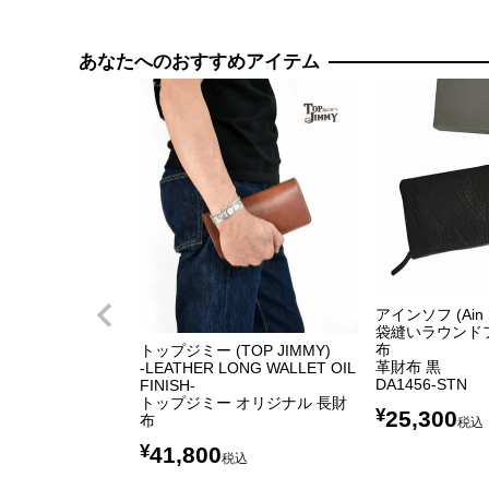
あなたへのおすすめアイテム
アインソフ (Ain 
袋縫いラウンド
布
トップジミー (TOP JIMMY)
革財布 黒
-LEATHER LONG WALLET OIL
DA1456-STN
FINISH-
トップジミー オリジナル 長財
¥
25,300
布
税込
¥
41,800
税込