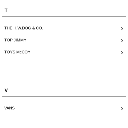
T
THE H.W.DOG & CO.
TOP JIMMY
TOYS McCOY
V
VANS