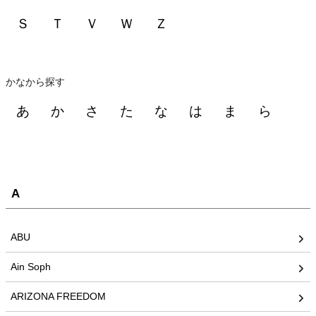
Ｓ
Ｔ
Ｖ
Ｗ
Ｚ
かなから探す
あ
か
さ
た
な
は
ま
ら
A
ABU
Ain Soph
ARIZONA FREEDOM