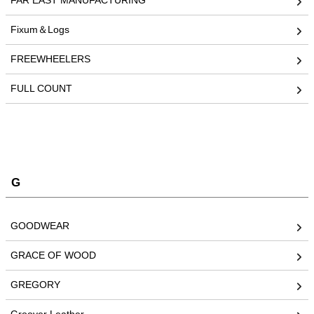
FAR EAST MANUFACTURING
Fixum＆Logs
FREEWHEELERS
FULL COUNT
G
GOODWEAR
GRACE OF WOOD
GREGORY