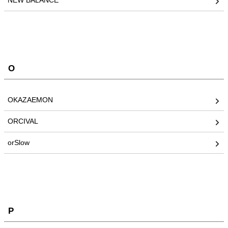
NEW BALANCE
O
OKAZAEMON
ORCIVAL
orSlow
P