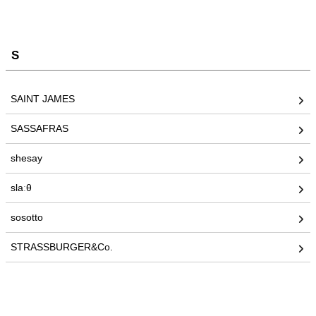
S
SAINT JAMES
SASSAFRAS
shesay
slaːθ
sosotto
STRASSBURGER&Co.