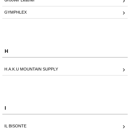
Groover Leather
GYMPHLEX
H
H.A.K.U MOUNTAIN SUPPLY
I
IL BISONTE