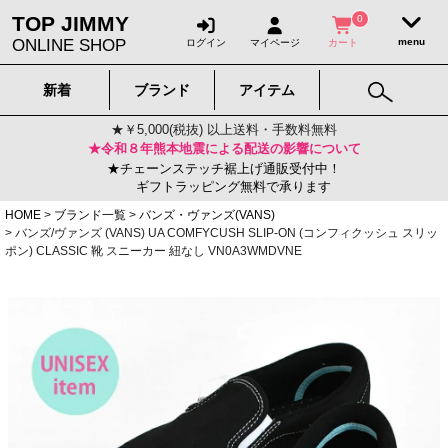
TOP JIMMY
0
ONLINE SHOP
ログイン
マイページ
カート
新着
ブランド
アイテム
★￥5,000(税抜) 以上送料・手数料無料
★令和８年熊本地震による配送の影響について
★チェーンステッチ裾上げ通販受付中！
ギフトラッピング無料で承ります
HOME
ブランド一覧
バンズ・ヴァンズ(VANS)
バンズ/ヴァンズ (VANS) UA COMFYCUSH SLIP-ON (コンフィクッシュ スリッ
ポン) CLASSIC 靴 スニーカー 紐なし VN0A3WMDVNE