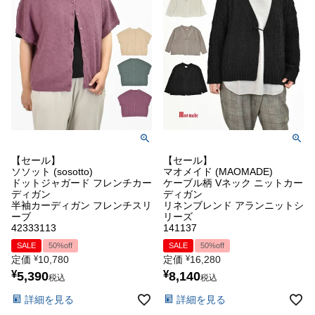
【セール】
【セール】
ソソット (sosotto)
マオメイド (MAOMADE)
ドットジャガード フレンチカー
ケーブル柄 Vネック ニットカー
ディガン
ディガン
半袖カーディガン フレンチスリ
リネンブレンド アランニットシ
ーブ
リーズ
42333113
141137
SALE
50%off
SALE
50%off
定価
¥
10,780
定価
¥
16,280
¥
¥
5,390
8,140
税込
税込
詳細を見る
詳細を見る