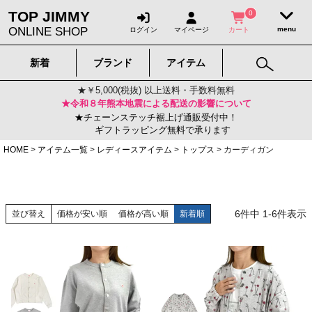
TOP JIMMY
0
ONLINE SHOP
ログイン
マイページ
カート
新着
ブランド
アイテム
★￥5,000(税抜) 以上送料・手数料無料
★令和８年熊本地震による配送の影響について
★チェーンステッチ裾上げ通販受付中！
ギフトラッピング無料で承ります
HOME
アイテム一覧
レディースアイテム
トップス
カーディガン
6
件中
1
-
6
件表示
並び替え
価格が安い順
価格が高い順
新着順