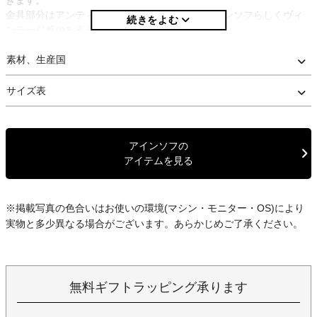
金具部分はアンティークゴールドを使用し、アインソフらしくヴィ
ンテージ感のある表情に仕上がっております。
マット感のある質感は使い込むほどに色・ツヤが増し、経年変化も
お楽しみいただけます。
素材、生産国
※天然の革を使用している為、部位により不規則なシワやシボの強
サイズ表
弱などがございます。
予めご了承ください。
アインソフの
※梱包には十分注意を払っておりますが、「箱はあくまで中の商品
アイテムを見る
を保護するためのもの」という考えのもと、箱の破損を理由とする
返品・交換はお受けしておりません。
また、海外企画の商品の場合、一般的な日本企画製品に比べて検品
基準が低めに設定されている場合がございます。
※掲載写真の色合いはお使いの環境(マシン・モニター・OS)により
製品の特性として、あらかじめご理解・ご了承いただけますようお
実物と多少異なる場合がございます。あらかじめご了承ください。
願いいたします。
無料ギフトラッピング承ります