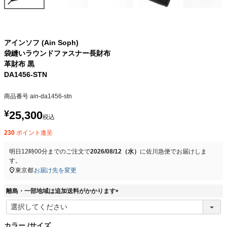
アインソフ (Ain Soph)
袋縫いラウンドファスナー長財布
革財布 黒
DA1456-STN
商品番号
ain-da1456-stn
¥
25,300
税込
230
ポイント進呈
明日
12時00分
までのご注文で
2026/08/12（水）
に
佐川急便
でお届けしま
す。
東京都
お届け先を変更
離島・一部地域は追加送料がかかります
(
必
須
カラー
サイズ