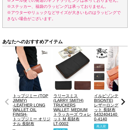
※メール便での発送のギフトラッピングは承っておりません。
※ステッカー、福袋のラッピングは承っておりません。
※アウターやリュックなどサイズが大きいものはラッピングで
きない場合がございます。
あなたへのおすすめアイテム
トップジミー (TOP
ラリースミス
イルビゾンテ (IL
JIMMY)
(LARRY SMITH)
BISONTE)
-LEATHER LONG
TRUCKERS
レザーロングウォ
WALLET OIL
WALLET, MEDIUM
ット 長財布
FINISH-
トラッカーズ ウォレ
5432404140 54324
トップジミー オリジ
ット M 長財布
0-4140
ナル 長財布
LT-0002
再入荷