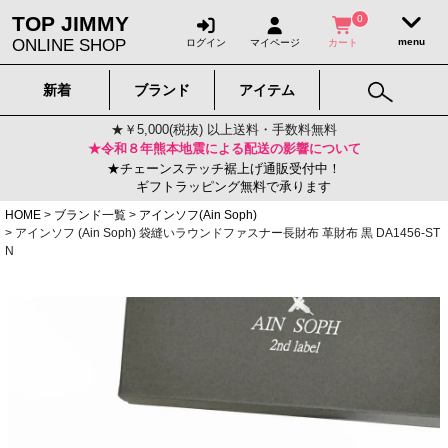
TOP JIMMY
0
ONLINE SHOP
ログイン
マイページ
カート
新着
ブランド
アイテム
★￥5,000(税抜) 以上送料・手数料無料
★令和８年熊本地震による配送の影響について
★チェーンステッチ裾上げ通販受付中！
ギフトラッピング無料で承ります
HOME
ブランド一覧
アインソフ(Ain Soph)
アインソフ (Ain Soph) 袋縫いラウンドファスナー長財布 革財布 黒 DA1456-ST
N