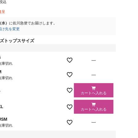
税込
進呈
2（水）
に
佐川急便
でお届けします。
届け先を変更
ズトップスサイズ
S
—
在庫切れ
M
—
在庫切れ
L
カートへ入れる
XL
カートへ入れる
USM
—
在庫切れ