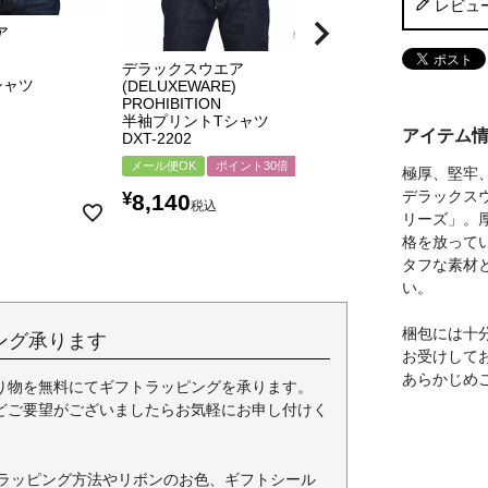
レビュ
ア
)
デラックスウエア
デラックスウエア
シャツ
(DELUXEWARE)
(DELUXEWARE)
PROHIBITION
$$$
半袖プリントTシャツ
半袖プリントTシ
アイテム
DXT-2202
SDT-2302
メール便OK
ポイント30倍
ポイント20倍
極厚、堅牢
デラックスウ
¥
¥
8,140
8,250
税込
税込
リーズ」。
格を放って
タフな素材
い。
梱包には十
ング承ります
お受けして
あらかじめ
り物を無料にてギフトラッピングを承ります。
どご要望がございましたらお気軽にお申し付けく
ラッピング方法やリボンのお色、ギフトシール