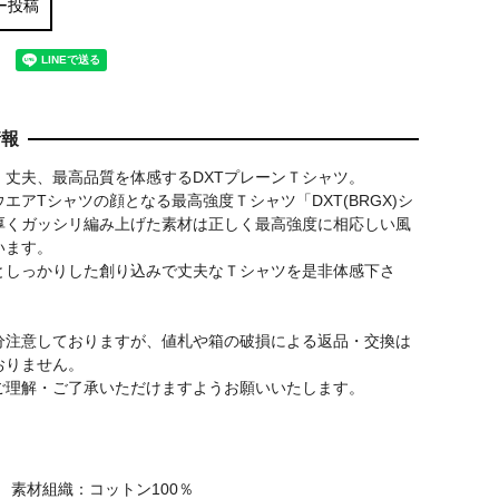
ー投稿
ャツ
情報
、丈夫、最高品質を体感するDXTプレーンＴシャツ。
エアTシャツの顔となる最高強度Ｔシャツ「DXT(BRGX)シ
厚くガッシリ編み上げた素材は正しく最高強度に相応しい風
います。
としっかりした創り込みで丈夫なＴシャツを是非体感下さ
分注意しておりますが、値札や箱の破損による返品・交換は
おりません。
ご理解・ご了承いただけますようお願いいたします。
素材組織：コットン100％