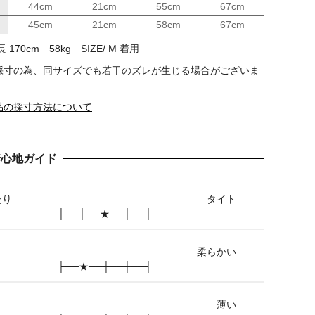
44cm
21cm
55cm
67cm
45cm
21cm
58cm
67cm
170cm 58kg SIZE/ M 着用
採寸の為、同サイズでも若干のズレが生じる場合がございま
品の採寸方法について
着心地ガイド
たり
タイト
├──┼──★──┼──┤
柔らかい
├──★──┼──┼──┤
薄い