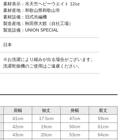
素材表示：吊天竺ヘビーウエイト 12oz
素材産地：和歌山県和歌山市
素材設備：旧式吊編機
製造産地：秋田県大館（自社工場）
製造設備：UNION SPECIAL
日本
※お洗濯により縮みが出る場合がございます。
洗濯乾燥機のご使用はご遠慮ください。
肩幅
袖丈
身幅
着丈
41cm
17.5cm
47cm
59cm
42cm
19cm
50cm
61cm
43cm
20cm
53cm
64cm