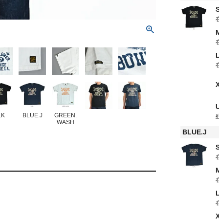
LK
BLUE.J
GREEN.
WASH
BLUE.J