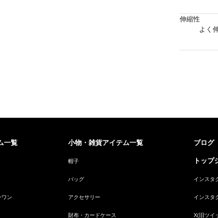
伸縮性
よく
ム一覧
小物・雑貨アイテム一覧
ブログ
トップジ
帽子
バッグ
インスタ
ンワン
アクセサリー
インスタ
財布・カードケース
X(旧ツイ