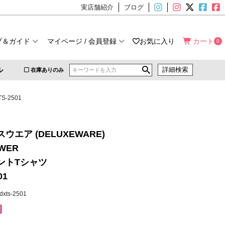
実店舗紹介
ブログ
プ＆ガイド
マイページ / 会員登録
お気に入り
カート
0
ル
詳細検索
在庫ありのみ
-2501
ウエア (DELUXEWARE)
WER
ントTシャツ
01
dxts-2501