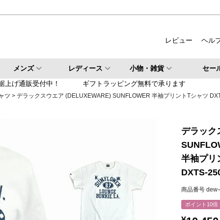
ルバー
柄・その他
レビュー
ヘル
検索
メンズ
レディース
小物・雑貨
セー
検索
裾上げ通販受付中！
ギフトラッピング無料で承ります
ャツ
デラックスウエア (DELUXEWARE) SUNFLOWER 半袖プリントTシャツ DXTS
デラックス
SUNFLO
半袖プリ
DXTS-25
商品番号
dew-
ポイント10倍
¥