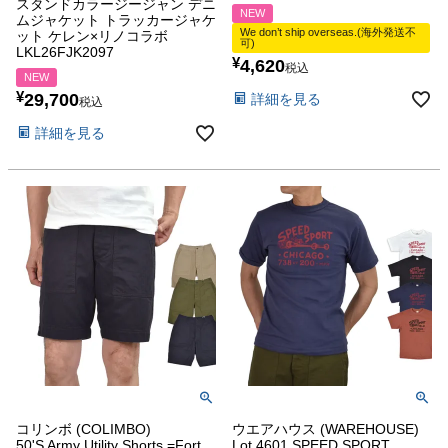
スタンドカラージージャン デニ
NEW
ムジャケット トラッカージャケ
We don’t ship overseas.(海外発送不
ット ケレン×リノコラボ
可)
LKL26FJK2097
¥
4,620
税込
NEW
¥
29,700
詳細を見る
税込
詳細を見る
コリンボ (COLIMBO)
ウエアハウス (WAREHOUSE)
50'S Army Utility Shorts =Fort
Lot 4601 SPEED SPORT