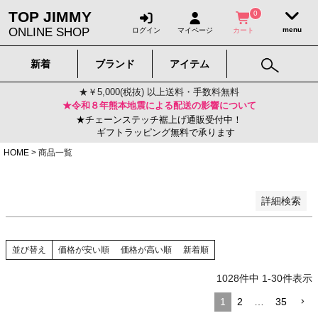
NEW
TOP JIMMY
0
再入荷
ONLINE SHOP
ログイン
マイページ
カート
メール便OK
2026年春夏モデル
2025年秋冬モデル
新着
ブランド
アイテム
定番モデル
セール
★￥5,000(税抜) 以上送料・手数料無料
★令和８年熊本地震による配送の影響について
★チェーンステッチ裾上げ通販受付中！
在庫なし商品
ギフトラッピング無料で承ります
在庫なし商品を表示しない
HOME
商品一覧
検索
詳細検索
並び替え
価格が安い順
価格が高い順
新着順
1028
件中
1
-
30
件表示
1
2
…
35