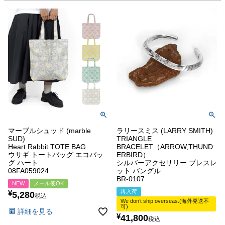
マーブルシュッド (marble
ラリースミス (LARRY SMITH)
SUD)
TRIANGLE
Heart Rabbit TOTE BAG
BRACELET（ARROW,THUND
ウサギ トートバッグ エコバッ
ERBIRD）
グ ハート
シルバーアクセサリー ブレスレ
08FA059024
ット バングル
BR-0107
NEW
メール便OK
再入荷
¥
5,280
税込
We don’t ship overseas.(海外発送不
可)
詳細を見る
¥
41,800
税込