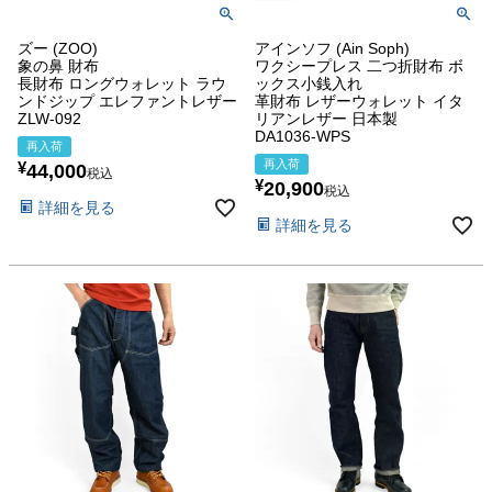
ズー (ZOO)
アインソフ (Ain Soph)
象の鼻 財布
ワクシープレス 二つ折財布 ボ
長財布 ロングウォレット ラウ
ックス小銭入れ
ンドジップ エレファントレザー
革財布 レザーウォレット イタ
ZLW-092
リアンレザー 日本製
DA1036-WPS
再入荷
再入荷
¥
44,000
税込
¥
20,900
税込
詳細を見る
詳細を見る