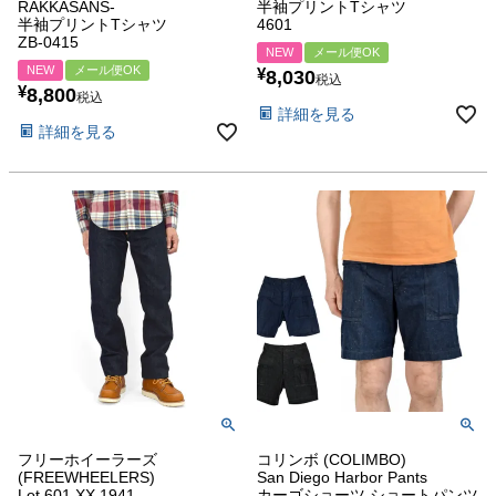
RAKKASANS-
半袖プリントTシャツ
半袖プリントTシャツ
4601
ZB-0415
NEW
メール便OK
NEW
メール便OK
¥
8,030
税込
¥
8,800
税込
詳細を見る
詳細を見る
フリーホイーラーズ
コリンボ (COLIMBO)
(FREEWHEELERS)
San Diego Harbor Pants
Lot 601 XX 1941
カーゴショーツ ショートパンツ