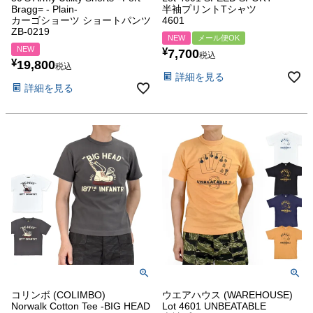
Bragg= - Plain-
半袖プリントTシャツ
カーゴショーツ ショートパンツ
4601
ZB-0219
NEW
メール便OK
NEW
¥
7,700
税込
¥
19,800
税込
詳細を見る
詳細を見る
コリンボ (COLIMBO)
ウエアハウス (WAREHOUSE)
Norwalk Cotton Tee -BIG HEAD
Lot 4601 UNBEATABLE