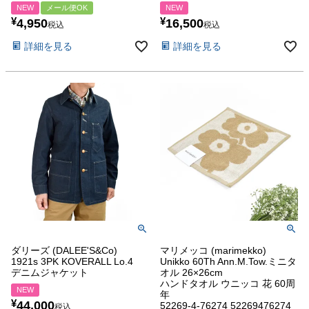
NEW
メール便OK
NEW
¥
¥
4,950
16,500
税込
税込
詳細を見る
詳細を見る
ダリーズ (DALEE'S&Co)
マリメッコ (marimekko)
1921s 3PK KOVERALL Lo.4
Unikko 60Th Ann.M.Tow.ミニタ
デニムジャケット
オル 26×26cm
ハンドタオル ウニッコ 花 60周
NEW
年
¥
44,000
52269-4-76274 52269476274
税込