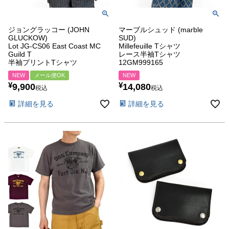
ジョングラッコー (JOHN
マーブルシュッド (marble
GLUCKOW)
SUD)
Lot JG-CS06 East Coast MC
Millefeuille Tシャツ
Guild T
レース半袖Tシャツ
半袖プリントTシャツ
12GM999165
NEW
メール便OK
NEW
¥
¥
9,900
14,080
税込
税込
詳細を見る
詳細を見る