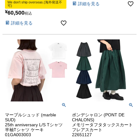
We don’t ship overseas.(海外発送不
詳細を見る
可)
¥
60,500
税込
詳細を見る
マーブルシュッド (marble
ポンデシャロン (PONT DE
SUD)
CHALONS)
25th anniversary L/S Tシャツ
メモリータフタタックスカート
半袖Tシャツ ケーキ
フレアスカート
01GA003003
22651127