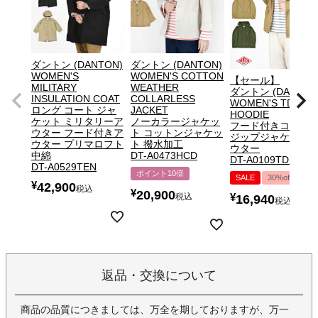
ダントン (DANTON)
ダントン (DANTON)
WOMEN'S
WOMEN'S COTTON
【セール】
MILITARY
WEATHER
ダントン (DANTON
INSULATION COAT
COLLARLESS
WOMEN'S TDU ZI
ロング コート ジャ
JACKET
HOODIE
ケット ミリタリーア
ノーカラージャケッ
フード付きコット
ウター フード付きア
ト コットンジャケッ
ジップジャケット 
ウター プリマロフト
ト 撥水加工
ウター
中綿
DT-A0473HCD
DT-A0109TDU
DT-A0529TEN
ポイント10倍
SALE
30%off
¥
42,900
税込
¥
20,900
税込
¥
16,940
税込
返品・交換について
商品の品質につきましては、万全を期しておりますが、万一