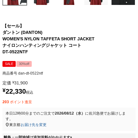
【セール】
ダントン (DANTON)
WOMEN'S NYLON TAFFETA SHORT JACKET
ナイロンハンティングジャケット コート
DT-0522NTF
SALE
30%off
商品番号
dan-dt-0522ntf
定価
¥
31,900
¥
22,330
税込
203
ポイント進呈
本日
12時00分
までのご注文で
2026/08/12（水）
に
佐川急便
でお届けしま
す。
東京都
お届け先を変更
離島・一部地域は追加送料がかかります