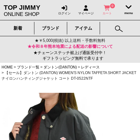
TOP JIMMY
0
ONLINE SHOP
ログイン
マイページ
カート
新着
ブランド
アイテム
★￥5,000(税抜) 以上送料・手数料無料
★令和８年熊本地震による配送の影響について
★チェーンステッチ裾上げ通販受付中！
ギフトラッピング無料で承ります
HOME
ブランド一覧
ダントン(DANTON)
レディース
【セール】ダントン (DANTON) WOMEN'S NYLON TAFFETA SHORT JACKET
ナイロンハンティングジャケット コート DT-0522NTF