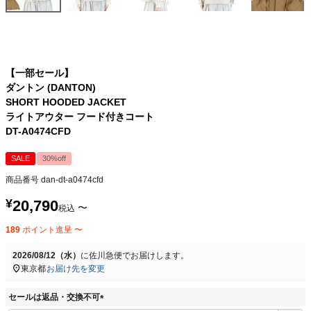
【一部セール】
ダントン (DANTON)
SHORT HOODED JACKET
ライトアウター フード付きコート
DT-A0474CFD
SALE
30%off
商品番号
dan-dt-a0474cfd
¥
20,790
〜
税込
189
ポイント進呈
〜
2026/08/12（水）
に
佐川急便
でお届けします。
東京都
お届け先を変更
セールは返品・交換不可