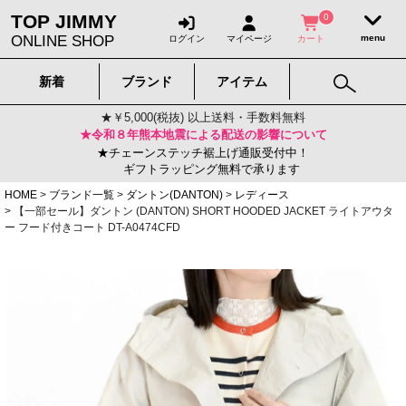
TOP JIMMY
0
ONLINE SHOP
ログイン
マイページ
カート
新着
ブランド
アイテム
★￥5,000(税抜) 以上送料・手数料無料
★令和８年熊本地震による配送の影響について
★チェーンステッチ裾上げ通販受付中！
ギフトラッピング無料で承ります
HOME
ブランド一覧
ダントン(DANTON)
レディース
【一部セール】ダントン (DANTON) SHORT HOODED JACKET ライトアウタ
ー フード付きコート DT-A0474CFD