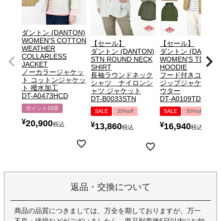
ダントン (DANTON)
WOMEN'S COTTON
【セール】
【セール】
WEATHER
ダントン (DANTON)
ダントン (DANTON
COLLARLESS
STN ROUND NECK
WOMEN'S TDU ZI
JACKET
SHIRT
HOODIE
ノーカラージャケッ
長袖ラウンドネック
フード付きコット
ト コットンジャケッ
シャツ ナイロンシ
ジップジャケット 
ト 撥水加工
ャツ ジャケット
ウター
DT-A0473HCD
DT-B0033STN
DT-A0109TDU
ポイント10倍
SALE
30%off
SALE
30%off
¥
20,900
税込
¥
¥
13,860
16,940
税込
税込
返品・交換について
商品の品質につきましては、万全を期しておりますが、万一
不良・破損などがございましたら、商品到着後5日以内にお知