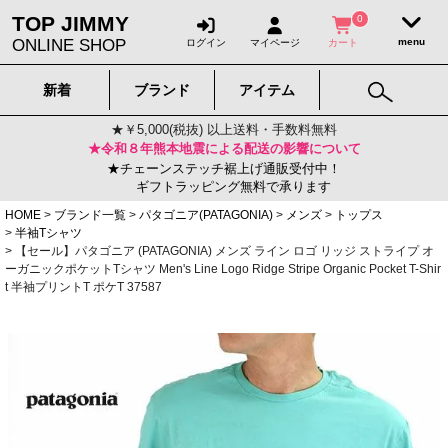
TOP JIMMY
0
ONLINE SHOP
ログイン
マイページ
カート
新着
ブランド
アイテム
★￥5,000(税抜) 以上送料・手数料無料
★令和８年熊本地震による配送の影響について
★チェーンステッチ裾上げ通販受付中！
ギフトラッピング無料で承ります
HOME
ブランド一覧
パタゴニア(PATAGONIA)
メンズ
トップス
半袖Tシャツ
【セール】パタゴニア (PATAGONIA) メンズ ライン ロゴ リッジ ストライプ オ
ーガニックポケットTシャツ Men's Line Logo Ridge Stripe Organic Pocket T-Shir
t 半袖プリントT ポケT 37587