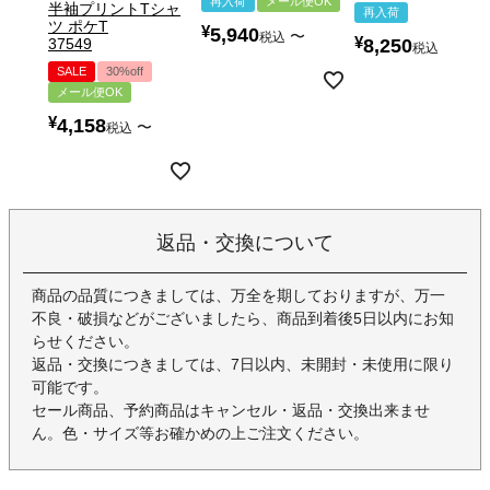
再入荷
メール便OK
半袖プリントTシャ
再入荷
ツ ポケT
¥
5,940
〜
税込
¥
8,250
37549
税込
SALE
30%off
メール便OK
¥
4,158
〜
税込
返品・交換について
商品の品質につきましては、万全を期しておりますが、万一
不良・破損などがございましたら、商品到着後5日以内にお知
らせください。
返品・交換につきましては、7日以内、未開封・未使用に限り
可能です。
セール商品、予約商品はキャンセル・返品・交換出来ませ
ん。色・サイズ等お確かめの上ご注文ください。