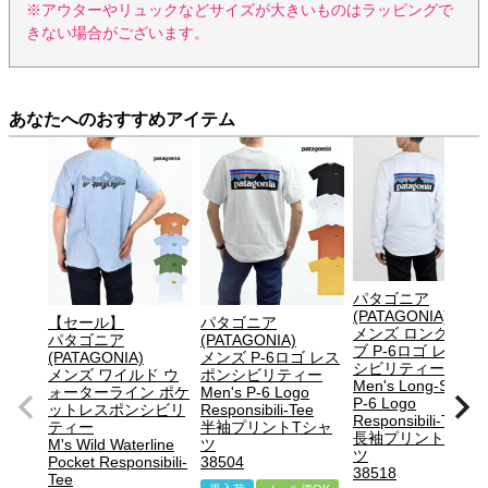
※アウターやリュックなどサイズが大きいものはラッピングで
きない場合がございます。
あなたへのおすすめアイテム
パタゴニア
(PATAGONIA)
【セール】
パタゴニア
メンズ ロングスリ
パタゴニア
(PATAGONIA)
ブ P-6ロゴ レスポ
(PATAGONIA)
メンズ P-6ロゴ レス
シビリティー
メンズ ワイルド ウ
ポンシビリティー
Men's Long-Sleeve
ォーターライン ポケ
Men's P-6 Logo
P-6 Logo
ットレスポンシビリ
Responsibili-Tee
Responsibili-Tee
ティー
半袖プリントTシャ
長袖プリントTシャ
M's Wild Waterline
ツ
ツ
Pocket Responsibili-
38504
38518
Tee