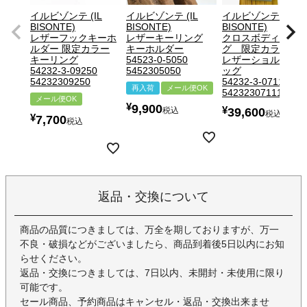
イルビゾンテ (IL
イルビゾンテ (IL
イルビゾンテ (IL
BISONTE)
BISONTE)
BISONTE)
レザーフックキーホ
レザーキーリング
クロスボディバッ
ルダー 限定カラー
キーホルダー
グ 限定カラー
キーリング
54523-0-5050
レザーショルダー
54232-3-09250
5452305050
ッグ
54232309250
54232-3-07111
再入荷
メール便OK
54232307111
メール便OK
¥
9,900
¥
税込
39,600
税込
¥
7,700
税込
返品・交換について
商品の品質につきましては、万全を期しておりますが、万一
不良・破損などがございましたら、商品到着後5日以内にお知
らせください。
返品・交換につきましては、7日以内、未開封・未使用に限り
可能です。
セール商品、予約商品はキャンセル・返品・交換出来ませ