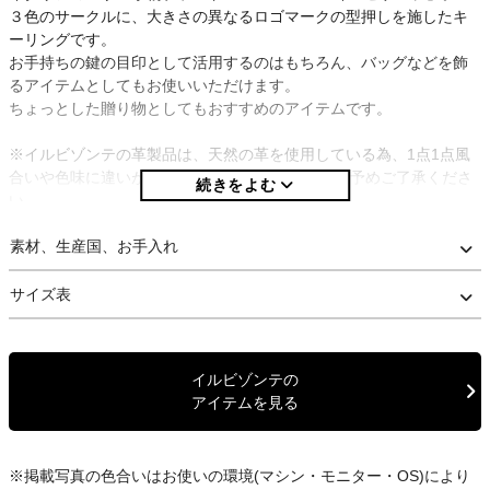
３色のサークルに、大きさの異なるロゴマークの型押しを施したキ
ーリングです。
お手持ちの鍵の目印として活用するのはもちろん、バッグなどを飾
るアイテムとしてもお使いいただけます。
ちょっとした贈り物としてもおすすめのアイテムです。
※イルビゾンテの革製品は、天然の革を使用している為、1点1点風
合いや色味に違いが生じる可能性がございます。 予めご了承くださ
い。
※当店は正規取扱店です。安心してお買い求め下さい。
素材、生産国、お手入れ
サイズ表
イルビゾンテの
アイテムを見る
※掲載写真の色合いはお使いの環境(マシン・モニター・OS)により