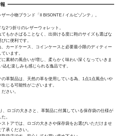
情報
ー小物ブランド「Il BISONTE / イルビゾンテ」。
ドな2つ折りのレザーウォレット。
れてもかさばることなく、出掛ける度に鞄のサイズも選ばな
運びに便利です。
れ、カードケース、コインケースと必要最小限のディティー
しています。
どに素材の風合いが増し、柔らかく味わい深くなっていきま
使い込む楽しみも感じられる逸品です。
テの革製品は、天然の革を使用している為、1点1点風合いや
が生じる可能性がございます。
ください。
年より、ロゴの大きさと、革製品に付属している保存袋の仕様が
した。
ンストアでは、ロゴの大きさや保存袋をお選びいただけませ
ご了承ください。
規取扱店です。安心してお買い求め下さい。