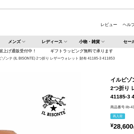
ルバー
柄・その他
レビュー
ヘル
検索
メンズ
レディース
小物・雑貨
セー
検索
裾上げ通販受付中！
ギフトラッピング無料で承ります
ゾンテ (IL BISONTE) 2つ折り レザーウォレット 財布 41185-3 411853
イルビゾンテ
2つ折り
41185-3 
商品番号
ilb-
再入荷
¥
28,600