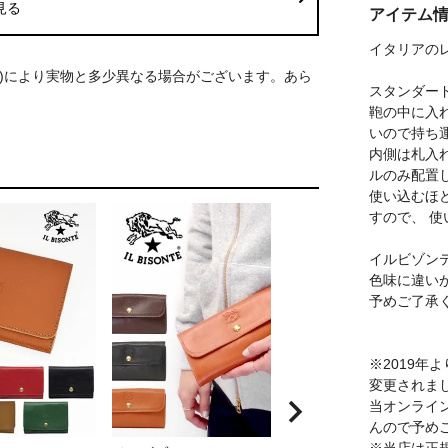
見る
アイテム
イタリアのレザ
S)により実物と多少異なる場合がございます。あら
スタンダー
鞄の中に入
いので持ち
内側は札入
ルのみ配置
使い込むほ
すので、 
イルビゾン
色味に違い
予めご了承
※2019
変更されま
当オンライ
んので予め
※当店は正