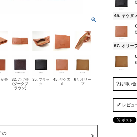
45. ヤケヌ
67. オリー
 あか茶
32. こげ茶
35. ブラッ
45. ヤケヌ
67. オリー
お問い合
(ダークブ
ク
メ
ブ
ラウン)
レビュ
テの