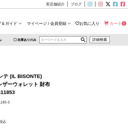
実店舗紹介
ブログ
プ＆ガイド
マイページ / 会員登録
お気に入り
カート
0
ル
詳細検索
在庫ありのみ
 (IL BISONTE)
 レザーウォレット 財布
411853
41185-3
税込