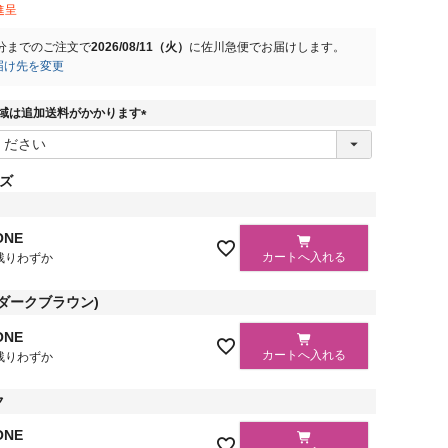
進呈
分
までのご注文で
2026/08/11（火）
に
佐川急便
でお届けします。
届け先を変更
域は追加送料がかかります
(
必
須
ズ
)
ONE
カートへ入れる
残りわずか
茶(ダークブラウン)
ONE
カートへ入れる
残りわずか
ク
ONE