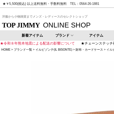
★￥5,500(税込) 以上送料無料・手数料無料 TEL：0564-26-1881
ピンク
イエロー
ゴールド
シ
洋服から小物雑貨までメンズ・レディースのセレクトショップ
ONLINE SHOP
TOP JIMMY
新着アイテム
ブランド
アイテム
★令和８年熊本地震による配送の影響について
★チェーンステッチ
HOME
ブランド一覧
イルビゾンテ(IL BISONTE)
財布・カードケース
イルビ