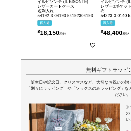
イルビゾンテ (IL BISONTE)
イルビゾンテ (IL 
レザーカードケース
レザー3ポケット
名刺入れ
布
54192-3-04193 54192304193
54323-0-0140 
再入荷
再入荷
¥
¥
18,150
48,400
税込
税込
無料ギフトラッピ
誕生日や記念日、クリスマスなど、大切なお祝いの贈
「別々にラッピング」や「ソックスのみラッピング」な
ださい。
※
の
い