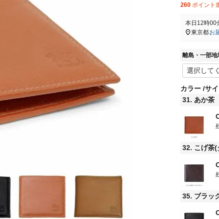
260
ポイント
本日
12時00
東京都
お
離島・一部地
カラー
サイ
31. あか茶
32. こげ
35. ブラッ