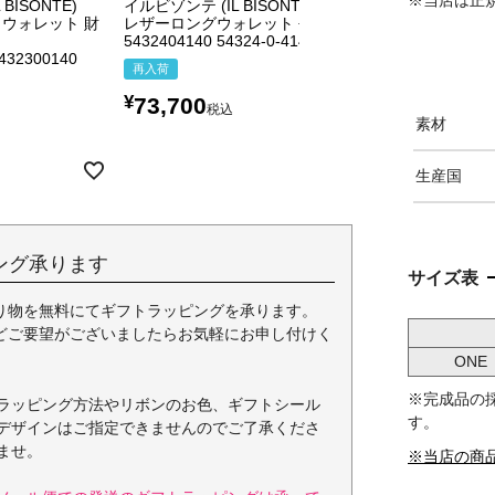
BISONTE)
イルビゾンテ (IL BISONTE)
イルビゾンテ (IL BI
ウォレット 財
レザーロングウォレット 長財布
がま口 財布 ポーチ
5432404140 54324-0-4140
411183 41118-3
5432300140
再入荷
再入荷
¥
¥
73,700
20,900
税込
税込
素材
生産国
ング承ります
サイズ表
り物を無料にてギフトラッピングを承ります。
どご要望がございましたらお気軽にお申し付けく
ONE
※完成品の
ラッピング方法やリボンのお色、ギフトシール
す。
デザインはご指定できませんのでご了承くださ
ませ。
※当店の商