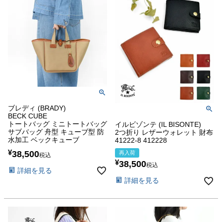
ブレディ (BRADY)
BECK CUBE
トートバッグ ミニトートバッグ
イルビゾンテ (IL BISONTE)
サブバッグ 舟型 キューブ型 防
2つ折り レザーウォレット 財布
水加工 ベックキューブ
41222-8 412228
¥
38,500
再入荷
税込
¥
38,500
税込
詳細を見る
詳細を見る