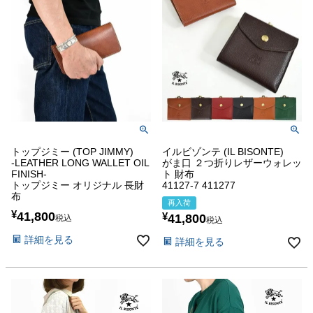
トップジミー (TOP JIMMY)
イルビゾンテ (IL BISONTE)
-LEATHER LONG WALLET OIL
がま口 ２つ折りレザーウォレッ
FINISH-
ト 財布
トップジミー オリジナル 長財
41127-7 411277
布
再入荷
¥
41,800
¥
41,800
税込
税込
詳細を見る
詳細を見る