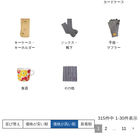
カードケース
キーケース・
ソックス・
手袋・
キーホルダー
靴下
マフラー
食器
その他
315
件中
1
-
30
件表示
並び替え
価格が安い順
価格が高い順
新着順
1
2
…
11