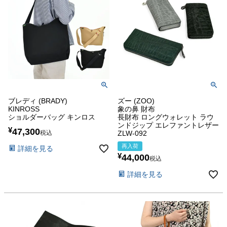
ブレディ (BRADY)
ズー (ZOO)
KINROSS
象の鼻 財布
ショルダーバッグ キンロス
長財布 ロングウォレット ラウ
ンドジップ エレファントレザー
¥
47,300
税込
ZLW-092
再入荷
詳細を見る
¥
44,000
税込
詳細を見る