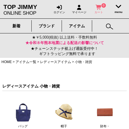
TOP JIMMY
0
ONLINE SHOP
ログイン
マイページ
カート
新着
ブランド
アイテム
★￥5,000(税抜) 以上送料・手数料無料
★令和８年熊本地震による配送の影響について
★チェーンステッチ裾上げ通販受付中！
ギフトラッピング無料で承ります
HOME
アイテム一覧
レディースアイテム
小物・雑貨
レディースアイテム 小物・雑貨
バッグ
帽子
財布・