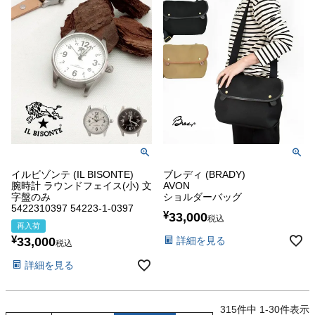
イルビゾンテ (IL BISONTE)
ブレディ (BRADY)
腕時計 ラウンドフェイス(小) 文
AVON
字盤のみ
ショルダーバッグ
5422310397 54223-1-0397
¥
33,000
税込
再入荷
¥
33,000
詳細を見る
税込
詳細を見る
315
件中
1
-
30
件表示